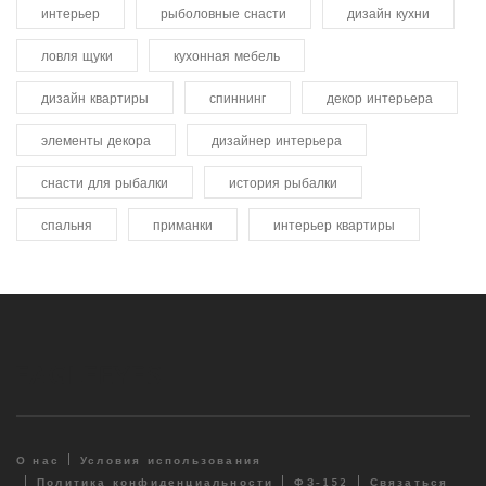
интерьер
рыболовные снасти
дизайн кухни
ловля щуки
кухонная мебель
дизайн квартиры
спиннинг
декор интерьера
элементы декора
дизайнер интерьера
снасти для рыбалки
история рыбалки
спальня
приманки
интерьер квартиры
О нас
Условия использования
Политика конфиденциальности
ФЗ-152
Связаться