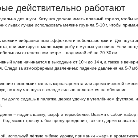
рые действительно работают
идеальна для щуки. Катушка должна иметь плавный тормоз, чтобы и
них льдах лучше использовать мелкие грузила 5‑10 г, чтобы приман
с мелким вибрационным эффектом и небольшие джиги. Для щуки 
ета, они имитируют маленькую рыбу в мутных условиях. Если пого
и небольшом оттепельном ветре – поднимай её на 20‑30 см.
вный клев начинается в выходные от 10 ч до 14 ч, а также в вечер
ся. Следи за атмосферным давлением: падение давления на 5‑7 мб
ление нескольких капель карпа‑аромата или ароматической смеси
ус, потому что щука в холоде сильно полагается на обоняние.
 ты долго сидишь в палатке, держи удочку в утеплённом футляре, 
.
аждения – надень шапку, шарф и термобелье. Возьми с собой набор
. Лед может треснуть без предупреждения, так что держи спасател
ой, используй лёгкую гибкую удочку, приманки «жар» и ароматизат