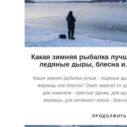
Какая зимняя рыбалка лучш
ледяные дыры, блесна и
жерлиц
Какая зимняя рыбалка лучше - ледяные ды
жерлицы или блесна? Ответ зависит от це
для новичков - простые удочки, для щу
жерлицы, для активного ловли - блесн
Томске зимой каждый метод работает, е
знать, когда и где примен
ПРОДОЛЖИТЬ