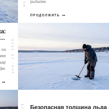
рыбалки.
ПРОДОЛЖИТЬ
а:
 и
апр, 15 2026
ха
 на
ике
ьду
фи.
Безопасная толщина льда