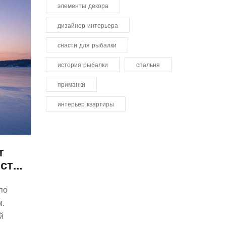
элементы декора
дизайнер интерьера
снасти для рыбалки
история рыбалки
спальня
приманки
интерьер квартиры
т
ости
и
по
м.
й