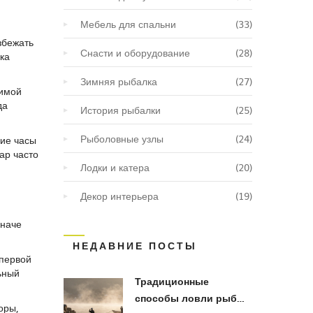
Мебель для спальни
(33)
збежать
Снасти и оборудование
(28)
ка
Зимняя рыбалка
(27)
зимой
да
История рыбалки
(25)
Рыболовные узлы
(24)
ние часы
ар часто
Лодки и катера
(20)
Декор интерьера
(19)
иначе
НЕДАВНИЕ ПОСТЫ
 первой
ьный
Традиционные
способы ловли рыбы
оры,