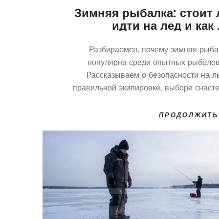
Зимняя рыбалка: стоит 
идти на лед и как 
заморозить
Разбираемся, почему зимняя рыба
популярна среди опытных рыболов
Рассказываем о безопасности на ль
правильной экипировке, выборе снасте
лучших условиях для клева. Узнайте,
подготовиться к выезду и получ
ПРОДОЛЖИТЬ
удовольствие от ловли в мор