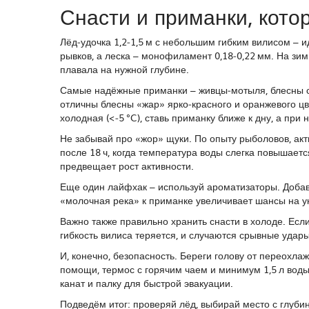
Снасти и приманки, кото
Лёд‑удочка 1,2‑1,5 м с небольшим гибким вилисом – 
рывков, а леска – монофиламент 0,18‑0,22 мм. На зим
плавала на нужной глубине.
Самые надёжные приманки – живцы‑мотыля, блесны 
отличны блесны «жар» ярко‑красного и оранжевого цв
холодная (<‑5 °C), ставь приманку ближе к дну, а пр
Не забывай про «жор» щуки. По опыту рыболовов, акти
после 18 ч, когда температура воды слегка повышает
предвещает рост активности.
Еще один лайфхак – используй ароматизаторы. Добав
«молочная река» к приманке увеличивает шансы на ук
Важно также правильно хранить снасти в холоде. Если
гибкость вилиса теряется, и случаются срывные удары
И, конечно, безопасность. Береги голову от переохл
помощи, термос с горячим чаем и минимум 1,5 л воды
канат и палку для быстрой эвакуации.
Подведём итог: проверяй лёд, выбирай место с глубин