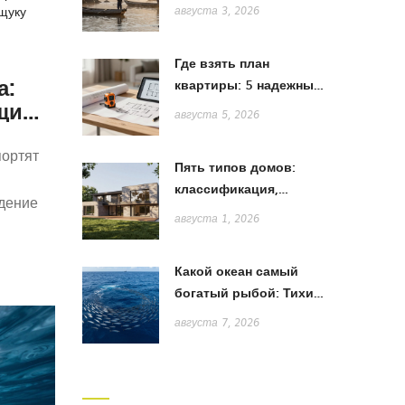
в Японии: от жаберных
щуку
августа 3, 2026
сетей до акихады
Где взять план
а:
квартиры: 5 надежных
ющим
способов получить
августа 5, 2026
точную схему для
ремонта
портят
Пять типов домов:
классификация,
едение
особенности и выбор
августа 1, 2026
стиля
Какой океан самый
богатый рыбой: Тихий,
Атлантический или
августа 7, 2026
Индийский?