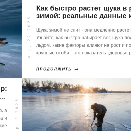
Как быстро растет щука в 
зимой: реальные данные 
мар, 22 2026
факторы роста
Щука зимой не спит - она медленно растет
Узнайте, как быстро набирает вес щука по
льдом, какие факторы влияют на рост и п
крупные особи - это показатель здоровья р
ПРОДОЛЖИТЬ
р:
ет
мар, 9 2026
ой
, а
да и
кие