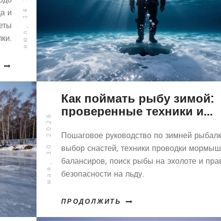
июл, 14 2026
а и
веты
ки.
Как поймать рыбу зимой:
проверенные техники и
мая, 30 2026
секреты успешной рыбалк
Пошаговое руководство по зимней рыбалк
выбор снастей, техники проводки мормыш
балансиров, поиск рыбы на эхолоте и пра
безопасности на льду.
ПРОДОЛЖИТЬ