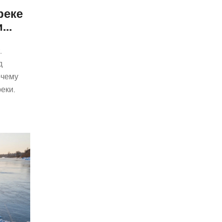
реке
и
.
д
очему
еки.