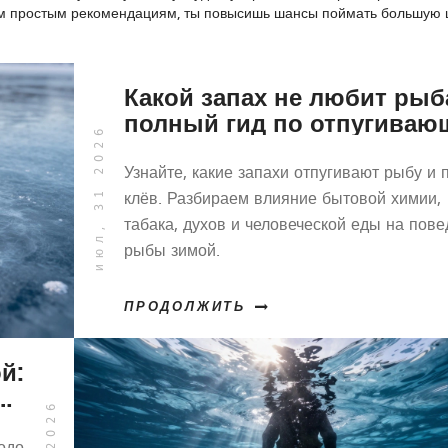
тим простым рекомендациям, ты повысишь шансы поймать большую 
Какой запах не любит рыб
полный гид по отпугива
июл, 31 2026
веществам для рыбалки
Узнайте, какие запахи отпугивают рыбу и 
клёв. Разбираем влияние бытовой химии,
табака, духов и человеческой еды на пов
рыбы зимой.
ПРОДОЛЖИТЬ
й:
од
ам
одо