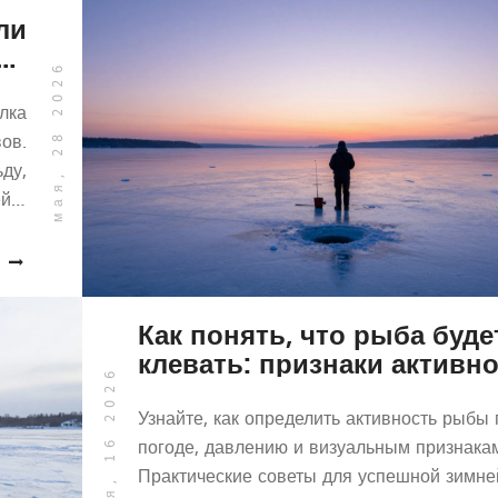
ли
не
мая, 28 2026
ся
лка
ов.
ду,
й и
 как
ить
оз.
Как понять, что рыба буде
клевать: признаки активн
мая, 16 2026
и секреты зимней рыбалк
Узнайте, как определить активность рыбы 
погоде, давлению и визуальным признака
Практические советы для успешной зимне