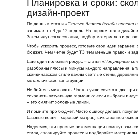
Планировка и сроки: ско
дизайн‑проект
По данным статьи
«Сколько длится дизайн‑проект и
занимает от 4 до 12 недель. На первом этапе дизайн
Затем идут согласования, подбор материалов и разра
Чтобы ускорить процесс, готовьте свои идеи заранее
бюджет. Чем чётче будет ТЗ, тем меньше правок и за
Еще один полезный ресурс – статья
«Популярные сти
разобраны плюсы и минусы каждого направления, а т
скандинавском стиле важны светлые стены, деревянн
металлические конструкции.
Не бойтесь миксовать. Часто лучше сочетать два‑три 
сохранять визуальную гармонию: если выбрали индуст
– это смягчит холодные линии.
И помните про бюджет. Часто ошибку делают, покупая
базовые вещи – хороший матрац, качественное освещ
Надеемся, эти простые рекомендации помогут вам соз
стиля, спланируйте процесс и подбирайте материалы 