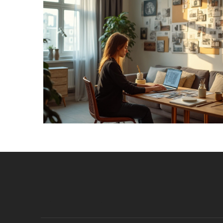
рассматриваются основные модные цвета ст
их особенности и советы по использовани
интерьере. Не упускается из виду и влия
цветовой палитры на настроени
психологическое восприятие пространст
Подобно паре хороших туфель, правиль
цвет стен может стать решающим элемен
вашего домашнего интерье