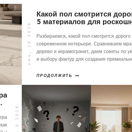
Какой пол смотрится доро
5 материалов для роскош
июн, 28 2026
интерьера в 2026 году
Разбираемся, какой пол смотрится дорого
современном интерьере. Сравниваем мра
дерево и керамогранит, даем советы по у
и выбору фактур для создания премиальн
образа.
ПРОДОЛЖИТЬ
ра
ые
июн, 4 2026
по
ру
ера
 как