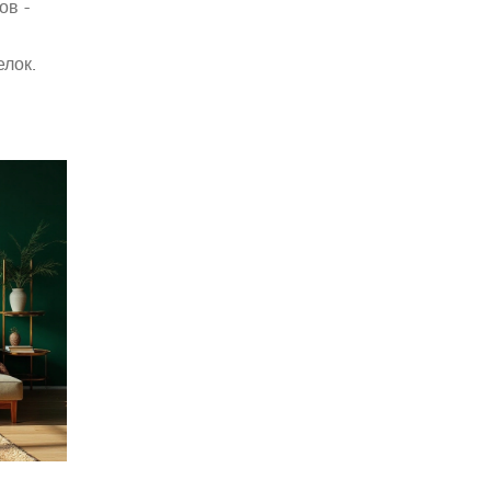
ов -
елок.