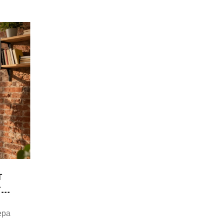
т
т
та
ера