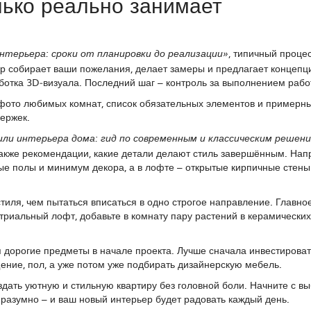
лько реально занимает
, типичный проце
нтерьера: сроки от планировки до реализации»
ер собирает ваши пожелания, делает замеры и предлагает концепц
ботка 3D‑визуала. Последний шаг – контроль за выполнением рабо
: фото любимых комнат, список обязательных элементов и примерн
держек.
ли интерьера дома: гид по современным и классическим решен
акже рекомендации, какие детали делают стиль завершённым. Нап
ые полы и минимум декора, а в лофте – открытые кирпичные стены
стиля, чем пытаться вписаться в одно строгое направление. Главно
риальный лофт, добавьте в комнату пару растений в керамических
 дорогие предметы в начале проекта. Лучше сначала инвестироват
ение, пол, а уже потом уже подбирать дизайнерскую мебель.
дать уютную и стильную квартиру без головной боли. Начните с в
разумно – и ваш новый интерьер будет радовать каждый день.