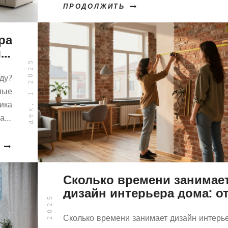
ПРОДОЛЖИТЬ
ра
 в
ду
дек, 1 2025
ду?
ные
ика
лает
ре.
Сколько времени занимае
дизайн интерьера дома: о
идеи до готового результа
Сколько времени занимает дизайн интерь