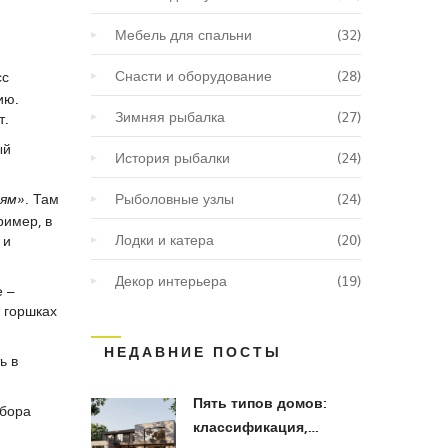
Мебель для спальни
(32)
Снасти и оборудование
(28)
сс
ию.
Зимняя рыбалка
(27)
т.
ый
История рыбалки
(24)
. Там
Рыболовные узлы
(24)
иям»
ример, в
Лодки и катера
(20)
 и
Декор интерьера
(19)
е –
 горшках
НЕДАВНИЕ ПОСТЫ
ь в
Пять типов домов:
ыбора
классификация,