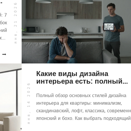
ых
янв, 21 2026
ов
й: 7
бок
ний
лжно
ть.
Какие виды дизайна
интерьера есть: полный
янв, 14 2026
обзор стилей для квартир
Полный обзор основных стилей дизайна
интерьера для квартиры: минимализм,
скандинавский, лофт, классика, современ
японский и бохо. Как выбрать подходящий
и не ошибиться с выбором.