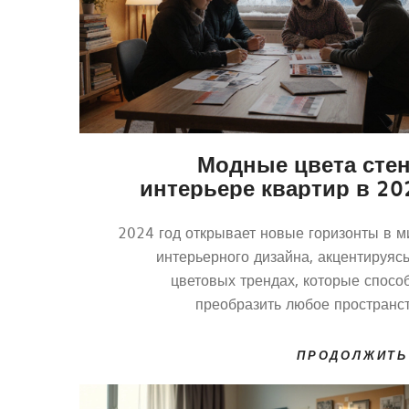
Модные цвета стен
интерьере квартир в 20
2024 год открывает новые горизонты в м
интерьерного дизайна, акцентируясь
цветовых трендах, которые спосо
преобразить любое пространст
Предпочтения смещаются от традицион
нейтральных тонов к более насыщенны
ПРОДОЛЖИТЬ
выразительным оттенкам, которые созд
уникальную атмосферу. В ста