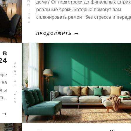
ноя, 22 2025
дома? От подготовки до финальных штрих
реальные сроки, которые помогут вам
спланировать ремонт без стресса и перед
ПРОДОЛЖИТЬ
 в
24
ноя, 11 2024
ире
 на
бны
во.
ных
м и
ают
тье