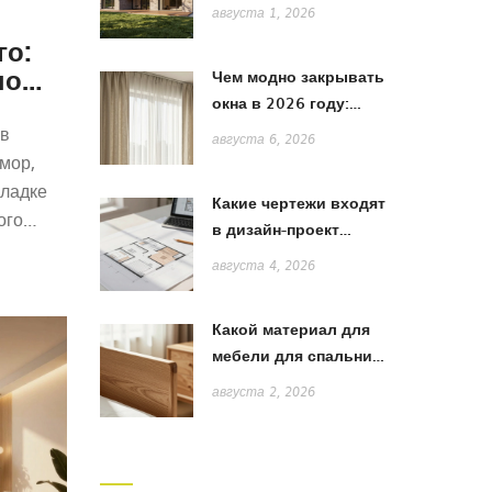
особенности и выбор
августа 1, 2026
стиля
го:
ного
Чем модно закрывать
окна в 2026 году:
тренды штор, жалюзи
 в
августа 6, 2026
и рулонных систем
мор,
кладке
Какие чертежи входят
ого
в дизайн-проект
квартиры: полный
августа 4, 2026
список и пояснения
Какой материал для
мебели для спальни
лучше: сравнение
августа 2, 2026
дерева, МДФ и ЛДСП