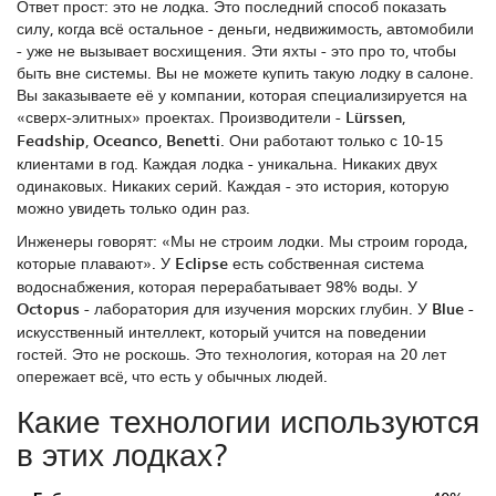
Ответ прост: это не лодка. Это последний способ показать
силу, когда всё остальное - деньги, недвижимость, автомобили
- уже не вызывает восхищения. Эти яхты - это про то, чтобы
быть вне системы. Вы не можете купить такую лодку в салоне.
Вы заказываете её у компании, которая специализируется на
«сверх-элитных» проектах. Производители -
Lürssen
,
Feadship
,
Oceanco
,
Benetti
. Они работают только с 10-15
клиентами в год. Каждая лодка - уникальна. Никаких двух
одинаковых. Никаких серий. Каждая - это история, которую
можно увидеть только один раз.
Инженеры говорят: «Мы не строим лодки. Мы строим города,
которые плавают». У
Eclipse
есть собственная система
водоснабжения, которая перерабатывает 98% воды. У
Octopus
- лаборатория для изучения морских глубин. У
Blue
-
искусственный интеллект, который учится на поведении
гостей. Это не роскошь. Это технология, которая на 20 лет
опережает всё, что есть у обычных людей.
Какие технологии используются
в этих лодках?