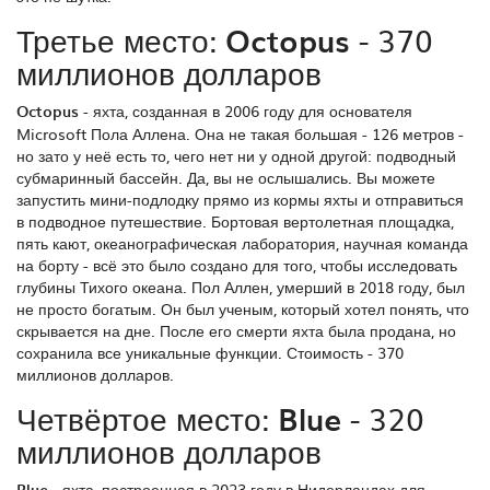
Третье место:
Octopus
- 370
миллионов долларов
Octopus
-
яхта, созданная в 2006 году для основателя
Microsoft Пола Аллена
.
Она не такая большая - 126 метров -
но зато у неё есть то, чего нет ни у одной другой: подводный
субмаринный бассейн. Да, вы не ослышались. Вы можете
запустить мини-подлодку прямо из кормы яхты и отправиться
в подводное путешествие. Бортовая вертолетная площадка,
пять кают, океанографическая лаборатория, научная команда
на борту - всё это было создано для того, чтобы исследовать
глубины Тихого океана. Пол Аллен, умерший в 2018 году, был
не просто богатым. Он был ученым, который хотел понять, что
скрывается на дне. После его смерти яхта была продана, но
сохранила все уникальные функции. Стоимость - 370
миллионов долларов.
Четвёртое место:
Blue
- 320
миллионов долларов
Blue
-
яхта, построенная в 2023 году в Нидерландах для