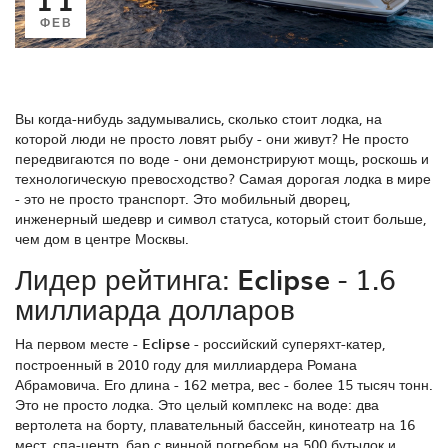
ФЕВ
Вы когда-нибудь задумывались, сколько стоит лодка, на
которой люди не просто ловят рыбу - они живут? Не просто
передвигаются по воде - они демонстрируют мощь, роскошь и
технологическую превосходство? Самая дорогая лодка в мире
- это не просто транспорт. Это мобильный дворец,
инженерный шедевр и символ статуса, который стоит больше,
чем дом в центре Москвы.
Лидер рейтинга:
Eclipse
- 1.6
миллиарда долларов
На первом месте -
Eclipse
-
российский суперяхт-катер,
построенный в 2010 году для миллиардера Романа
Абрамовича
.
Его длина - 162 метра, вес - более 15 тысяч тонн.
Это не просто лодка. Это целый комплекс на воде: два
вертолета на борту, плавательный бассейн, кинотеатр на 16
мест, спа-центр, бар с винной погребом на 500 бутылок и