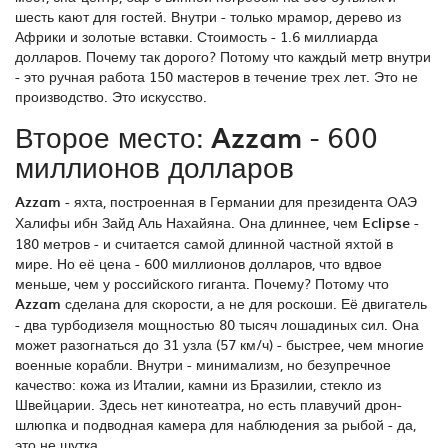
шесть кают для гостей. Внутри - только мрамор, дерево из
Африки и золотые вставки. Стоимость - 1.6 миллиарда
долларов. Почему так дорого? Потому что каждый метр внутри
- это ручная работа 150 мастеров в течение трех лет. Это не
производство. Это искусство.
Второе место:
Azzam
- 600
миллионов долларов
Azzam
-
яхта, построенная в Германии для президента ОАЭ
Халифы ибн Зайд Аль Нахайяна
.
Она длиннее, чем
Eclipse
-
180 метров - и считается самой длинной частной яхтой в
мире. Но её цена - 600 миллионов долларов, что вдвое
меньше, чем у российского гиганта. Почему? Потому что
Azzam
сделана для скорости, а не для роскоши. Её двигатель
- два турбодизеля мощностью 80 тысяч лошадиных сил. Она
может разогнаться до 31 узла (57 км/ч) - быстрее, чем многие
военные корабли. Внутри - минимализм, но безупречное
качество: кожа из Италии, камни из Бразилии, стекло из
Швейцарии. Здесь нет кинотеатра, но есть плавучий дрон-
шлюпка и подводная камера для наблюдения за рыбой - да,
это не шутка.