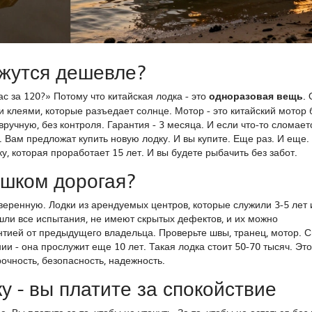
ажутся дешевле?
ас за 120?» Потому что китайская лодка - это
одноразовая вещь
.
 клеями, которые разъедает солнце. Мотор - это китайский мотор 
вручную, без контроля. Гарантия - 3 месяца. И если что-то сломает
 Вам предложат купить новую лодку. И вы купите. Еще раз. И еще. 
ку, которая проработает 15 лет. И вы будете рыбачить без забот.
ишком дорогая?
еренную. Лодки из арендуемых центров, которые служили 3-5 лет 
шли все испытания, не имеют скрытых дефектов, и их можно
нтией от предыдущего владельца. Проверьте швы, транец, мотор. С
и - она прослужит еще 10 лет. Такая лодка стоит 50-70 тысяч. Это
очность, безопасность, надежность.
ку - вы платите за спокойствие