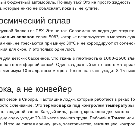
новый бюджетный автомобиль. Почему так? Это не просто жадность
, которые никто не объясняет, пока вы не купите.
космический сплав
адувной баллон из ПВХ. Это не так. Современная лодка для открыт
ниевых сплавов
серии 5083, которые используются в морских суд
камней, не трескаются при минус 30°C и не корродируют от солено
ия для окон. И это только один лист.
ся для детских бассейнов. Это
ткань с плотностью 1000-1500 г/м
нная полиэфирной сеткой. Один квадратный метр такого материал
то минимум 10 квадратных метров. Только на ткань уходит 8-15 тыс
рка, а не конвейер
ют сезон в Сибири. Настоящие лодки, которые работают в реках Т
росто склеивание. Это
термосварка под контролем температуры
ь в водяной ванне. Каждый киль, транец, крепления для мотора -
дну лодку уходит 20-40 часов ручного труда. Рабочий в Томске или
. И это не считая аренду цеха, электричество, вентиляцию, контро