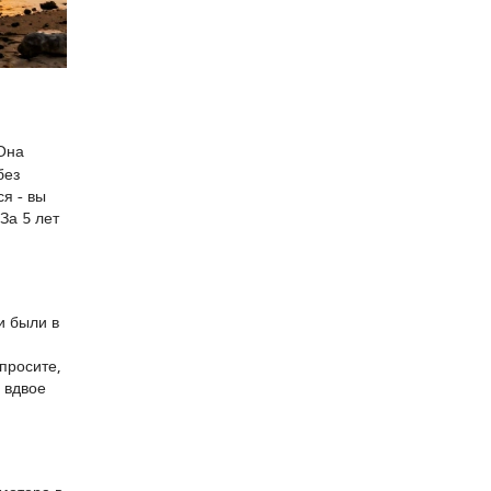
 Она
без
ся - вы
За 5 лет
и были в
просите,
 вдвое