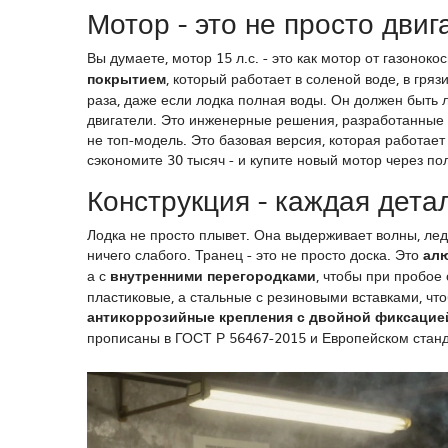
Мотор - это не просто двиг
Вы думаете, мотор 15 л.с. - это как мотор от газоноко
покрытием
, который работает в соленой воде, в гряз
раза, даже если лодка полная воды. Он должен быть 
двигатели. Это инженерные решения, разработанные дл
не топ-модель. Это базовая версия, которая работает
сэкономите 30 тысяч - и купите новый мотор через по
Конструкция - каждая дета
Лодка не просто плывет. Она выдерживает волны, лед,
ничего слабого. Транец - это не просто доска. Это
алю
а с
внутренними перегородками
, чтобы при пробое
пластиковые, а стальные с резиновыми вставками, чтоб
антикоррозийные крепления с двойной фиксацие
прописаны в ГОСТ Р 56467-2015 и Европейском станд