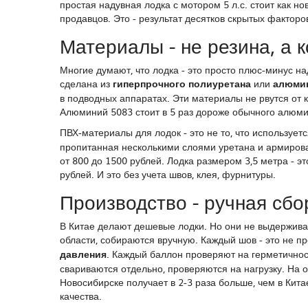
простая надувная лодка с мотором 5 л.с. стоит как 
продавцов. Это - результат десятков скрытых факторов
Материалы - не резина, а 
Многие думают, что лодка - это просто плюс-минус н
сделана из
гиперпрочного полиуретана
или
алюми
в подводных аппаратах. Эти материалы не рвутся от 
Алюминий 5083 стоит в 5 раз дороже обычного алюмин
ПВХ-материалы для лодок - это не то, что использует
пропитанная несколькими слоями уретана и армирова
от 800 до 1500 рублей. Лодка размером 3,5 метра - э
рублей. И это без учета швов, клея, фурнитуры.
Производство - ручная сбо
В Китае делают дешевые лодки. Но они не выдержива
области, собираются вручную. Каждый шов - это не п
давления
. Каждый баллон проверяют на герметичност
свариваются отдельно, проверяются на нагрузку. На о
Новосибирске получает в 2-3 раза больше, чем в Китае
качества.