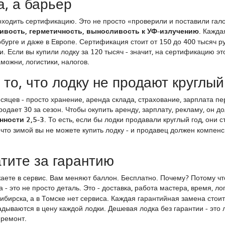
, а барьер
оходить сертификацию. Это не просто «проверили и поставили гало
чивость, герметичность, выносливость к УФ-излучению
. Кажда
бурге и даже в Европе. Сертификация стоит от 150 до 400 тысяч р
. Если вы купили лодку за 120 тысяч - значит, на сертификацию эт
можни, логистики, налогов.
 то, что лодку не продают круглый
сяцев - просто хранение, аренда склада, страхование, зарплата пе
одает 30 за сезон. Чтобы окупить аренду, зарплату, рекламу, он д
нности 2,5-3
. То есть, если бы лодки продавали круглый год, они 
, что зимой вы не можете купить лодку - и продавец должен компен
тите за гарантию
зжаете в сервис. Вам меняют баллон. Бесплатно. Почему? Потому чт
 - это не просто деталь. Это - доставка, работа мастера, время, ло
ибирска, а в Томске нет сервиса. Каждая гарантийная замена стоит
адываются в цену каждой лодки. Дешевая лодка без гарантии - это 
 ремонт.