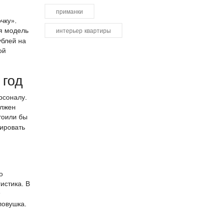
приманки
чку».
я модель
интерьер квартиры
ублей на
ой
 год
рсоналу.
олжен
стоили бы
сировать
о
гистика. В
ловушка.