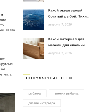
Какой океан самый
ым
богатый рыбой: Тихий,
вого
Атлантический или
сто
августа 7, 2026
Индийский?
ей. И это
Какой материал для
мебели для спальни
лучше: сравнение
августа 2, 2026
дерева, МДФ и ЛДСП
нет
 круглые,
 не
етли, а
ПОПУЛЯРНЫЕ ТЕГИ
рыбалка
зимняя рыбалка
дизайн интерьера