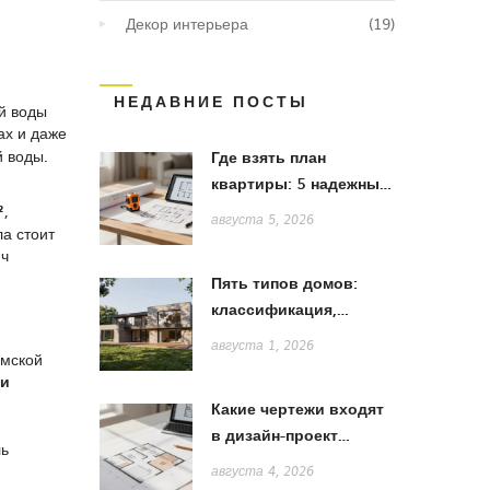
Декор интерьера
(19)
НЕДАВНИЕ ПОСТЫ
ой воды
ах и даже
й воды.
Где взять план
квартиры: 5 надежных
способов получить
²
,
августа 5, 2026
а стоит
точную схему для
яч
ремонта
Пять типов домов:
классификация,
особенности и выбор
августа 1, 2026
омской
стиля
 и
Какие чертежи входят
в дизайн-проект
ль
квартиры: полный
августа 4, 2026
список и пояснения