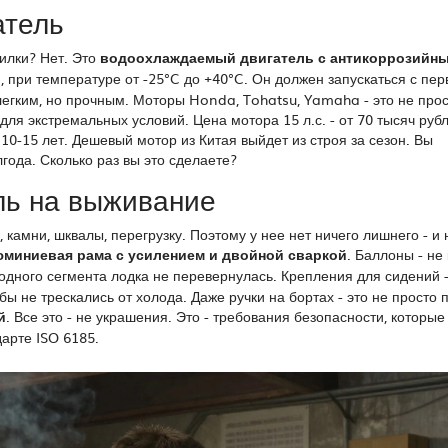
атель
силки? Нет. Это
водоохлаждаемый двигатель с антикоррозийн
и, при температуре от -25°C до +40°C. Он должен запускаться с пер
легким, но прочным. Моторы Honda, Tohatsu, Yamaha - это не про
я экстремальных условий. Цена мотора 15 л.с. - от 70 тысяч рубл
 10-15 лет. Дешевый мотор из Китая выйдет из строя за сезон. Вы
лгода. Сколько раз вы это сделаете?
ль на выживание
 камни, шквалы, перегрузку. Поэтому у нее нет ничего лишнего - и 
миниевая рама с усилением и двойной сваркой
. Баллоны - не
 одного сегмента лодка не перевернулась. Крепления для сидений -
ы не трескались от холода. Даже ручки на бортах - это не просто п
й
. Все это - не украшения. Это - требования безопасности, которые
арте ISO 6185.