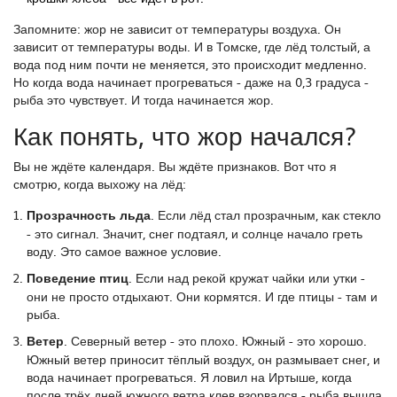
Запомните: жор не зависит от температуры воздуха. Он
зависит от температуры воды. И в Томске, где лёд толстый, а
вода под ним почти не меняется, это происходит медленно.
Но когда вода начинает прогреваться - даже на 0,3 градуса -
рыба это чувствует. И тогда начинается жор.
Как понять, что жор начался?
Вы не ждёте календаря. Вы ждёте признаков. Вот что я
смотрю, когда выхожу на лёд:
Прозрачность льда
. Если лёд стал прозрачным, как стекло
- это сигнал. Значит, снег подтаял, и солнце начало греть
воду. Это самое важное условие.
Поведение птиц
. Если над рекой кружат чайки или утки -
они не просто отдыхают. Они кормятся. И где птицы - там и
рыба.
Ветер
. Северный ветер - это плохо. Южный - это хорошо.
Южный ветер приносит тёплый воздух, он размывает снег, и
вода начинает прогреваться. Я ловил на Иртыше, когда
после трёх дней южного ветра клев взорвался - рыба вышла