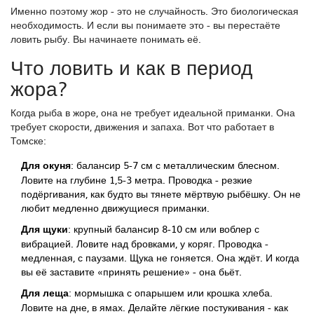
Именно поэтому жор - это не случайность. Это биологическая
необходимость. И если вы понимаете это - вы перестаёте
ловить рыбу. Вы начинаете понимать её.
Что ловить и как в период
жора?
Когда рыба в жоре, она не требует идеальной приманки. Она
требует скорости, движения и запаха. Вот что работает в
Томске:
Для окуня
: балансир 5-7 см с металлическим блесном.
Ловите на глубине 1,5-3 метра. Проводка - резкие
подёргивания, как будто вы тянете мёртвую рыбёшку. Он не
любит медленно движущиеся приманки.
Для щуки
: крупный балансир 8-10 см или воблер с
вибрацией. Ловите над бровками, у коряг. Проводка -
медленная, с паузами. Щука не гоняется. Она ждёт. И когда
вы её заставите «принять решение» - она бьёт.
Для леща
: мормышка с опарышем или крошка хлеба.
Ловите на дне, в ямах. Делайте лёгкие постукивания - как