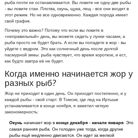
рыба почти не останавливается. Вы ловите не одну-две рыбы
- вы ловите стаи. Плотва, окунь, щука, лещ - все они входят в
этот режим. Но не все одновременно. Каждая порода имеет
свой график.
Почему это важно? Потому что если вы ловите в
«неправильный» день, вы можете сидеть у лунки часами, а
рыба просто не будет брать. А если вы попадете в жор - вы
уйдете с ведром. Это как солнечный день после долгой
пасмурной зимы: рыба чувствует, что время короткое, и ест,
как будто завтра её не будет.
Когда именно начинается жор у
разных рыб?
Жор не приходит в один день. Он приходит постепенно, и у
каждой рыбы - свой старт. В Томске, где лед на Иртыше
устанавливается в конце ноября, я заметил четкую
закономерность:
Окунь
начинает жор в
конце декабря - начале января
. Это
самая ранняя рыба. Он голоден уже тогда, когда другие
рыбы ещё медленно двигаются. Он идет за мелкой