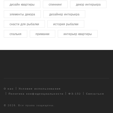
дизайн квартиры
спиннинг
декор интерьера
элементы декора
дизайнер интерьера
снасти для рыбалки
история рыбалки
спальня
приманки
интерьер квартиры
О нас
Условия использования
Политика конфиденциальности
ФЗ-152
Связаться
© 2026. Все права защищены.