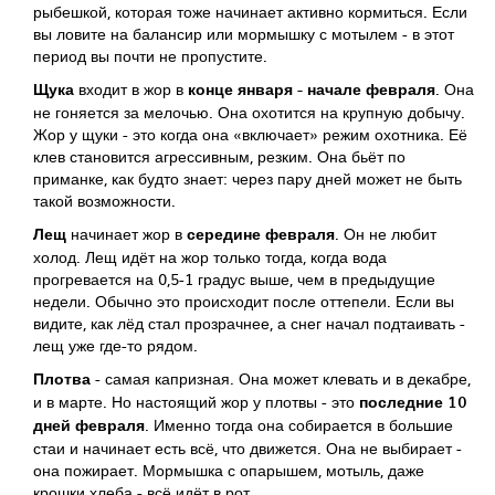
рыбешкой, которая тоже начинает активно кормиться. Если
вы ловите на балансир или мормышку с мотылем - в этот
период вы почти не пропустите.
Щука
входит в жор в
конце января - начале февраля
. Она
не гоняется за мелочью. Она охотится на крупную добычу.
Жор у щуки - это когда она «включает» режим охотника. Её
клев становится агрессивным, резким. Она бьёт по
приманке, как будто знает: через пару дней может не быть
такой возможности.
Лещ
начинает жор в
середине февраля
. Он не любит
холод. Лещ идёт на жор только тогда, когда вода
прогревается на 0,5-1 градус выше, чем в предыдущие
недели. Обычно это происходит после оттепели. Если вы
видите, как лёд стал прозрачнее, а снег начал подтаивать -
лещ уже где-то рядом.
Плотва
- самая капризная. Она может клевать и в декабре,
и в марте. Но настоящий жор у плотвы - это
последние 10
дней февраля
. Именно тогда она собирается в большие
стаи и начинает есть всё, что движется. Она не выбирает -
она пожирает. Мормышка с опарышем, мотыль, даже
крошки хлеба - всё идёт в рот.