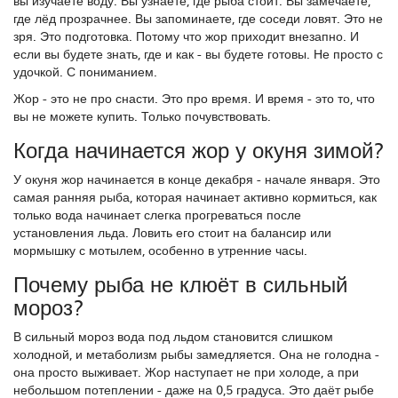
вы изучаете воду. Вы узнаёте, где рыба стоит. Вы замечаете,
где лёд прозрачнее. Вы запоминаете, где соседи ловят. Это не
зря. Это подготовка. Потому что жор приходит внезапно. И
если вы будете знать, где и как - вы будете готовы. Не просто с
удочкой. С пониманием.
Жор - это не про снасти. Это про время. И время - это то, что
вы не можете купить. Только почувствовать.
Когда начинается жор у окуня зимой?
У окуня жор начинается в конце декабря - начале января. Это
самая ранняя рыба, которая начинает активно кормиться, как
только вода начинает слегка прогреваться после
установления льда. Ловить его стоит на балансир или
мормышку с мотылем, особенно в утренние часы.
Почему рыба не клюёт в сильный
мороз?
В сильный мороз вода под льдом становится слишком
холодной, и метаболизм рыбы замедляется. Она не голодна -
она просто выживает. Жор наступает не при холоде, а при
небольшом потеплении - даже на 0,5 градуса. Это даёт рыбе