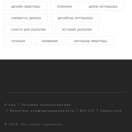
дизайн квартиры
спиннинг
декор интерьера
элементы декора
дизайнер интерьера
снасти для рыбалки
история рыбалки
спальня
приманки
интерьер квартиры
О нас
Условия использования
Политика конфиденциальности
ФЗ-152
Связаться
© 2026. Все права защищены.