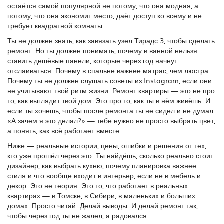
остаётся самой популярной не потому, что она модная, а
потому, что она экономит место, даёт доступ ко всему и не
требует квадратной комнаты.
Ты не должен знать, как завязать узел Тирадс 3, чтобы сделать
ремонт. Но ты должен понимать, почему в ванной нельзя
ставить дешёвые панели, которые через год начнут
отслаиваться. Почему в спальне важнее матрас, чем люстра.
Почему ты не должен слушать советы из Instagram, если они
не учитывают твой ритм жизни. Ремонт квартиры — это не про
то, как выглядит твой дом. Это про то, как ты в нём живёшь. И
если ты хочешь, чтобы после ремонта ты не сидел и не думал:
«А зачем я это делал?» — тебе нужно не просто выбрать цвет,
а понять, как всё работает вместе.
Ниже — реальные истории, цены, ошибки и решения от тех,
кто уже прошёл через это. Ты найдёшь, сколько реально стоит
дизайнер, как выбрать кухню, почему планировка важнее
стиля и что вообще входит в интерьер, если не в мебель и
декор. Это не теория. Это то, что работает в реальных
квартирах — в Томске, в Сибири, в маленьких и больших
домах. Просто читай. Делай выводы. И делай ремонт так,
чтобы через год ты не жалел, а радовался.