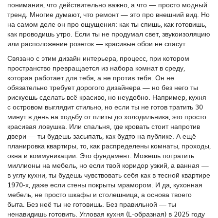
понимания, что действительно важно, а что — просто модный
тренд.
Многие думают, что ремонт — это про внешний вид. Но
на самом деле он про ощущения: как ты спишь, как готовишь,
как проводишь утро. Если ты не продумал свет, звукоизоляцию
или расположение розеток — красивые обои не спасут.
Связано с этим
дизайн интерьера
,
процесс, при котором
пространство превращается из набора комнат в среду,
которая работает для тебя, а не против тебя
. Он не
обязательно требует дорогого дизайнера — но без него ты
рискуешь сделать всё красиво, но неудобно. Например, кухня
с островом выглядит стильно, но если ты не готов тратить 30
минут в день на ходьбу от плиты до холодильника, это просто
красивая ловушка. Или спальня, где кровать стоит напротив
двери — ты будешь засыпать, как будто на публике.
А ещё
планировка квартиры
,
то, как распределены комнаты, проходы,
окна и коммуникации
. Это фундамент. Можешь потратить
миллионы на мебель, но если твой коридор узкий, а ванная —
в углу кухни, ты будешь чувствовать себя как в тесной квартире
1970-х, даже если стены покрыты мрамором.
И да,
кухонная
мебель
,
не просто шкафы и столешница, а основа твоего
быта
. Без неё ты не готовишь. Без правильной — ты
ненавидишь готовить. Угловая кухня (L-образная) в 2025 году