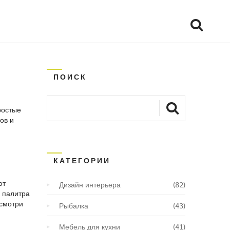
ПОИСК
ростые
ов и
КАТЕГОРИИ
ют
Дизайн интерьера
(82)
я палитра
 смотри
Рыбалка
(43)
Мебель для кухни
(41)