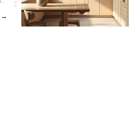
рны
ных
х и
йти
тье
для
ами
ию.