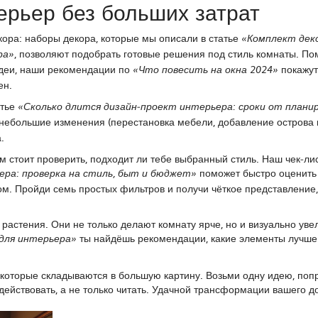
ерьер без больших затрат
кора: наборы декора, которые мы описали в статье
«Комплект дек
, позволяют подобрать готовые решения под стиль комнаты. П
ра»
идеи, наши рекомендации по
покажут
«Что повесить на окна 2024»
ен.
атье
«Сколько длится дизайн‑проект интерьера: сроки от планир
 небольшие изменения (перестановка мебели, добавление острова 
.
 стоит проверить, подходит ли тебе выбранный стиль. Наш чек‑лис
поможет быстро оценить
ера: проверка на стиль, быт и бюджет»
м. Пройди семь простых фильтров и получи чёткое представление,
 растения. Они не только делают комнату ярче, но и визуально ув
ты найдёшь рекомендации, какие элементы лучше
для интерьера»
 которые складываются в большую картину. Возьми одну идею, поп
 действовать, а не только читать. Удачной трансформации вашего д