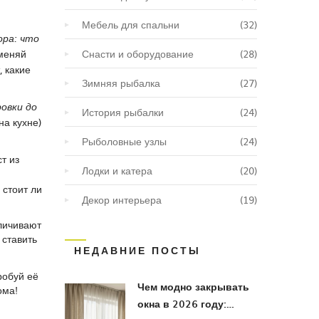
Мебель для спальни
(32)
ора: что
оменяй
Снасти и оборудование
(28)
, какие
Зимняя рыбалка
(27)
овки до
История рыбалки
(24)
на кухне)
Рыболовные узлы
(24)
т из
Лодки и катера
(20)
 стоит ли
Декор интерьера
(19)
еличивают
 ставить
НЕДАВНИЕ ПОСТЫ
робуй её
Чем модно закрывать
ома!
окна в 2026 году: