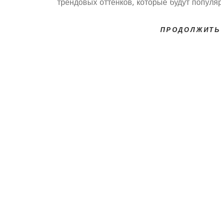
трендовых оттенков, которые будут популя
среди современных интерьеров. От природ
и нейтральных тонов до более насыщенны
ПРОДОЛЖИТЬ
акцентных цветов, каждый сможет на
идеальное решение для себя. В ста
рассмотрим основные модные цвета 
кухонной мебели, а также поделимся совет
по их использован