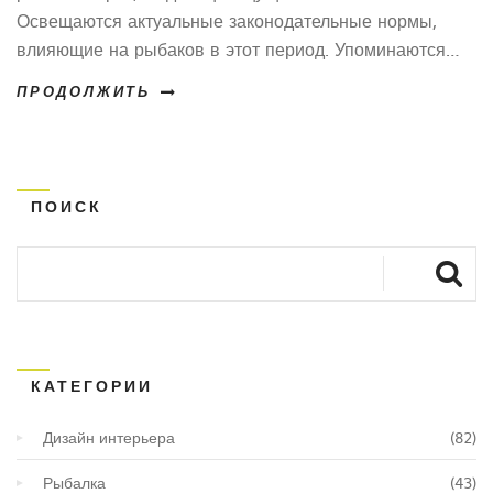
Освещаются актуальные законодательные нормы,
влияющие на рыбаков в этот период. Упоминаются
интересные факты о весенней рыбалке и даются
ПРОДОЛЖИТЬ
советы для успешного улова. Также поднимается
вопрос мест и способа, где спиннинговая ловля
наиболее результативна в начале весны. Цель статьи
— помочь рыбакам подготовиться и не нарушить
ПОИСК
закон.
КАТЕГОРИИ
Дизайн интерьера
(82)
Рыбалка
(43)