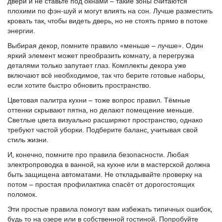
двери и не ставьте под окнами – такие зоны считаются
плохими по фэн‑шуй и могут влиять на сон. Лучше разместить
кровать так, чтобы видеть дверь, но не стоять прямо в потоке
энергии.
Выбирая декор, помните правило «меньше – лучше». Один
яркий элемент может преобразить комнату, а перегрузка
деталями только запутает глаз. Комплекты декора уже
включают всё необходимое, так что берите готовые наборы,
если хотите быстро обновить пространство.
Цветовая палитра кухни – тоже вопрос правил. Тёмные
оттенки скрывают пятна, но делают помещение меньше.
Светлые цвета визуально расширяют пространство, однако
требуют частой уборки. Подберите баланс, учитывая свой
стиль жизни.
И, конечно, помните про правила безопасности. Любая
электропроводка в ванной, на кухне или в мастерской должна
быть защищена автоматами. Не откладывайте проверку на
потом – простая профилактика спасёт от дорогостоящих
поломок.
Эти простые правила помогут вам избежать типичных ошибок,
будь то на озере или в собственной гостиной. Попробуйте