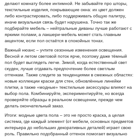
делают комнату более интимной. Не забывайте про
шторы
,
текстильные изделия, покрывающие окна
: их цвет должен
либо контрастировать, либо поддерживать общую палитру,
иначе визуальная связь будет нарушена. Точно так же
подбирайте мебель – нейтральные диваны лучше работают с
яркими полами, а лакшери‑мебель может стать главным
акцентом, если пол остаётся в спокойных тонах.
Важный нюанс – учтите сезонные изменения освещения.
Весной и летом световой поток ярче, поэтому даже тёмный
пол будет выглядеть легче. Зимой, когда естественный свет
скуден, лучше отдавать предпочтение более светлым
оттенкам. Также следите за тенденциями в смежных областях:
новые коллекции краски для стен, обновлённые линейки
плитки, а также «модные» текстильные аксессуары влияют на
выбор пола. Комбинируйте, экспериментируйте, но всегда
проверяйте образцы в реальном освещении, прежде чем
делать окончательный заказ.
Итоги: модные цвета пола – это не просто краска, а целая
система, где каждый элемент (от
мебели
,
основных предметов
интерьера
до небольших декоративных деталей) играет свою
роль. Правильно подобранный оттенок помогает визуально