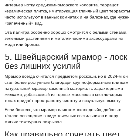
интерьер нотку средиземноморского колорита.
террацот
керамическая плитка, имитирующая глиняный цвет терракоты
часто используют в ванных комнатах и на балконах, где нужен
«запечённый» вид.
Эта палитра особенно хорошо смотрится с белыми стенами,
зелёными растениями и металлическими аксессуарами из
меди или бронзы.
5. Швейцарский мрамор - лоск
без лишних усилий
Мрамор всегда считался предметом роскоши, но в 2024‑м он
стал более доступным благодаря крупноформатным плиткам.
натуральный мрамор
каменный материал с характерными
жилками, добываемый из горных массивов
в светло‑серых
тонах придаёт пространству чистоту и визуальную высоту.
Если боитесь, что мрамор слишком «холодный», добавьте
тёплое освещение в виде точечных светильников и пару
мягких текстурных покрывал.
Как правильно сочетать цвет