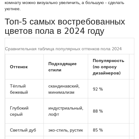
комнату можно визуально увеличить, а большую - сделать
уютнее.
Топ‑5 самых востребованных
цветов пола в 2024 году
Сравнительная таблица популярных оттенков пола 2024
Популярность
Подходящие
Р
Оттенок
(по опросу
стили
м
дизайнеров)
Тёплый
скандинавский,
ла
92 %
бежевый
минимализм
ке
ма
Глубокий
индустриальный,
88 %
п
серый
лофт
ши
Светлый дуб
эко‑стиль, рустик
85 %
па