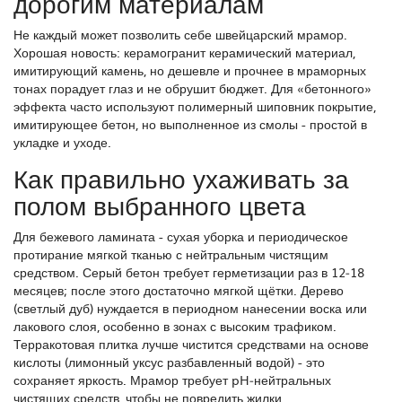
дорогим материалам
Не каждый может позволить себе швейцарский мрамор.
Хорошая новость:
керамогранит
керамический материал,
имитирующий камень, но дешевле и прочнее
в мраморных
тонах порадует глаз и не обрушит бюджет. Для «бетонного»
эффекта часто используют
полимерный шиповник
покрытие,
имитирующее бетон, но выполненное из смолы
- простой в
укладке и уходе.
Как правильно ухаживать за
полом выбранного цвета
Для бежевого ламината - сухая уборка и периодическое
протирание мягкой тканью с нейтральным чистящим
средством. Серый бетон требует герметизации раз в 12‑18
месяцев; после этого достаточно мягкой щётки. Дерево
(светлый дуб) нуждается в периодном нанесении воска или
лакового слоя, особенно в зонах с высоким трафиком.
Терракотовая плитка лучше чистится средствами на основе
кислоты (лимонный уксус разбавленный водой) - это
сохраняет яркость. Мрамор требует pH‑нейтральных
чистящих средств, чтобы не повредить жилки.