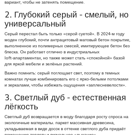
вариант, чтобы не затенять помещение.
2. Глубокий серый - смелый, но
универсальный
Серый перестал быть только «серой суетой». В 2024‑м году
моден глубокий, почти антрацитовый
матовый бетон
покрытие,
выполненное из полимерных смесей, имитирующее бетон без
блеска
. Он работает отлично в индустриальных
loft‑апартаментах, но также может стать «спокойной» базой
для яркой мебели и зелёных растений.
Важно помнить: серый поглощает свет, поэтому в темных
комнатах лучше комбинировать его с ярко‑белыми потолками
и зеркалами, чтобы избежать ощущения «заплесневелости».
3. Светлый дуб - естественная
лёгкость
Светлый дуб возвращается в моду благодаря росту спроса на
экологичные материалы.
паркет
массивная древесина,
укладываемая в виде досок
в оттенке светлого дуба придаёт
помещению теплоту и визуальное «дыхание».