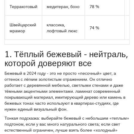
ке
Терракотовый
медитеран, бохо
78 %
пл
на
Швейцарский
классика,
74 %
мр
мрамор
лофтовый люкс
фо
1. Тёплый бежевый - нейтраль,
которой доверяют все
Бежевый в 2024 году - это не просто «песочный» цвет, а
оттенок с лёгким золотистым отражением. Он отлично
работает с деревянной мебелью, светлыми стенами и даже
тёмными акцентными элементами.
ламинат
современный
покрывающий материал, имитирующий дерево или камень
в
бежевых тонах часто используют в квартирах-студиях, где
нужен единый визуальный фон.
Тонкая подсказка: выбирайте бежевый с небольшим «теплым»
подтоном, если у вас много натурального света; если свет
естественный ограничен, лучше взять более «холодный»