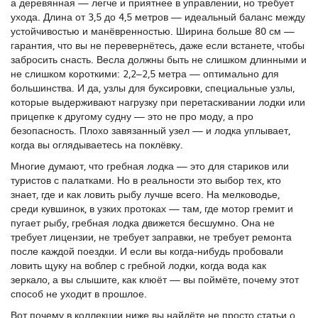
а деревянная — легче и приятнее в управлении, но требует
ухода. Длина от 3,5 до 4,5 метров — идеальный баланс между
устойчивостью и манёвренностью. Ширина больше 80 см —
гарантия, что вы не перевернётесь, даже если встанете, чтобы
забросить снасть. Весла должны быть не слишком длинными и
не слишком короткими: 2,2–2,5 метра — оптимально для
большинства. И да,
узлы для буксировки
,
специальные узлы,
которые выдерживают нагрузку при перетаскивании лодки или
прицепке к другому судну
— это не про моду, а про
безопасность. Плохо завязанный узел — и лодка уплывает,
когда вы оглядываетесь на поклёвку.
Многие думают, что гребная лодка — это для стариков или
туристов с палатками. Но в реальности это выбор тех, кто
знает, где и как ловить рыбу лучше всего. На мелководье,
среди кувшинок, в узких протоках — там, где мотор гремит и
пугает рыбу, гребная лодка движется бесшумно. Она не
требует лицензии, не требует заправки, не требует ремонта
после каждой поездки. И если вы когда-нибудь пробовали
ловить щуку на воблер с гребной лодки, когда вода как
зеркало, а вы слышите, как клюёт — вы поймёте, почему этот
способ не уходит в прошлое.
Вот почему в коллекции ниже вы найдёте не просто статьи о