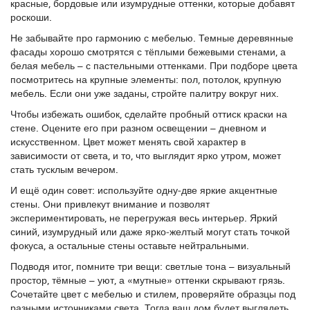
красные, бордовые или изумрудные оттенки, которые добавят
роскоши.
Не забывайте про гармонию с мебелью. Темные деревянные
фасады хорошо смотрятся с тёплыми бежевыми стенами, а
белая мебель – с пастельными оттенками. При подборе цвета
посмотритесь на крупные элементы: пол, потолок, крупную
мебель. Если они уже заданы, стройте палитру вокруг них.
Чтобы избежать ошибок, сделайте пробный оттиск краски на
стене. Оцените его при разном освещении – дневном и
искусственном. Цвет может менять свой характер в
зависимости от света, и то, что выглядит ярко утром, может
стать тусклым вечером.
И ещё один совет: используйте одну‑две яркие акцентные
стены. Они привлекут внимание и позволят
экспериментировать, не перегружая весь интерьер. Яркий
синий, изумрудный или даже ярко‑желтый могут стать точкой
фокуса, а остальные стены оставьте нейтральными.
Подводя итог, помните три вещи: светлые тона – визуальный
простор, тёмные – уют, а «мутные» оттенки скрывают грязь.
Сочетайте цвет с мебелью и стилем, проверяйте образцы под
разными источниками света. Тогда ваш дом будет выглядеть