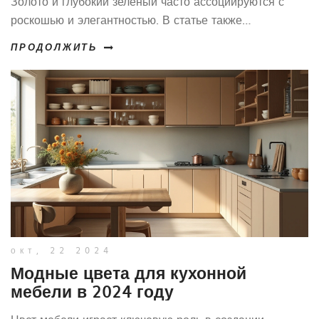
Золото и глубокий зеленый часто ассоциируются с
роскошью и элегантностью. В статье также
рассматриваются практические советы для создания
ПРОДОЛЖИТЬ
подобного стиля в вашем доме. Знание трендов
поможет вам выбрать лучший цвет для вашего
интерьера. Прочитайте, чтобы узнать, как цвета могут
изменить ощущение пространства.
окт, 22 2024
Модные цвета для кухонной
мебели в 2024 году