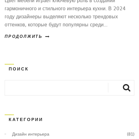
Цвет мебели играет ключевую роль в создании
гармоничного и стильного интерьера кухни. В 2024
году дизайнеры выделяют несколько трендовых
оттенков, которые будут популярны среди
современных интерьеров. От природных и
ПРОДОЛЖИТЬ
нейтральных тонов до более насыщенных и
акцентных цветов, каждый сможет найти идеальное
решение для себя. В статье рассмотрим основные
модные цвета для кухонной мебели, а также
ПОИСК
поделимся советами по их использованию.
КАТЕГОРИИ
Дизайн интерьера
(81)