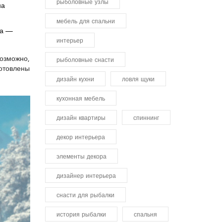
рыболовные узлы
на
мебель для спальни
да —
интерьер
возможно,
рыболовные снасти
готовлены
дизайн кухни
ловля щуки
кухонная мебель
дизайн квартиры
спиннинг
декор интерьера
элементы декора
дизайнер интерьера
снасти для рыбалки
история рыбалки
спальня