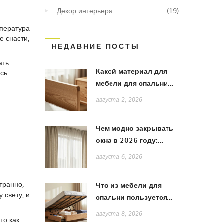
Декор интерьера
(19)
мпература
е снасти,
НЕДАВНИЕ ПОСТЫ
ать
Какой материал для
есь
мебели для спальни
лучше: сравнение
августа 2, 2026
дерева, МДФ и ЛДСП
Чем модно закрывать
окна в 2026 году:
тренды штор, жалюзи
августа 6, 2026
и рулонных систем
странно,
Что из мебели для
 свету, и
спальни пользуется
спросом в 2026 году:
августа 8, 2026
то как
тренды и выбор