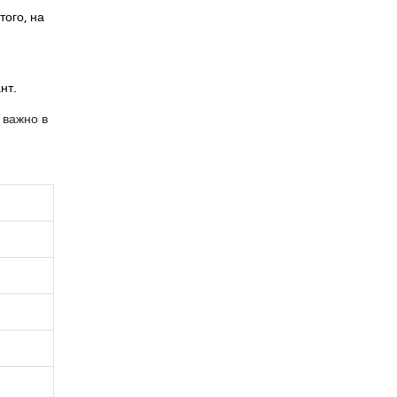
ого, на
нт.
 важно в