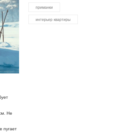
приманки
интерьер квартиры
бует
см. Не
е пугает