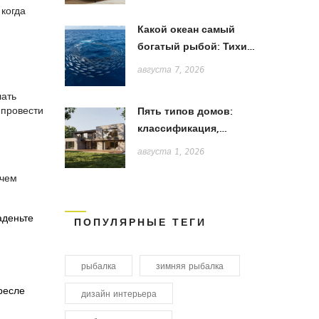
 когда
Какой океан самый
богатый рыбой: Тихий,
Атлантический или
августа 7, 2026
Индийский?
лать
 провести
Пять типов домов:
классификация,
особенности и выбор
августа 1, 2026
стиля
 чем
аденьте
ПОПУЛЯРНЫЕ ТЕГИ
рыбалка
зимняя рыбалка
ресле
дизайн интерьера