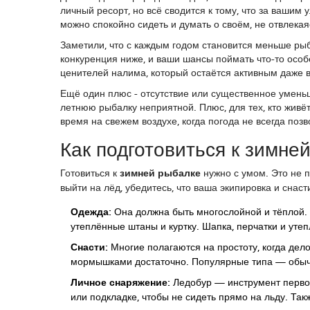
личный ресорт, но всё сводится к тому, что за вашим
можно спокойно сидеть и думать о своём, не отвлекаяс
Заметили, что с каждым годом становится меньше рыб
конкуренция ниже, и ваши шансы поймать что-то осо
ценителей налима, который остаётся активным даже 
Ещё один плюс - отсутствие или существенное умень
летнюю рыбалку неприятной. Плюс, для тех, кто живё
время на свежем воздухе, когда погода не всегда поз
Как подготовиться к зимне
Готовиться к
зимней рыбалке
нужно с умом. Это не п
выйти на лёд, убедитесь, что ваша экипировка и снаст
Одежда:
Она должна быть многослойной и тёплой. Н
утеплённые штаны и куртку. Шапка, перчатки и уте
Снасти:
Многие полагаются на простоту, когда дело
мормышками достаточно. Популярные типа — обычн
Личное снаряжение:
Ледобур — инструмент первой
или подкладке, чтобы не сидеть прямо на льду. Та