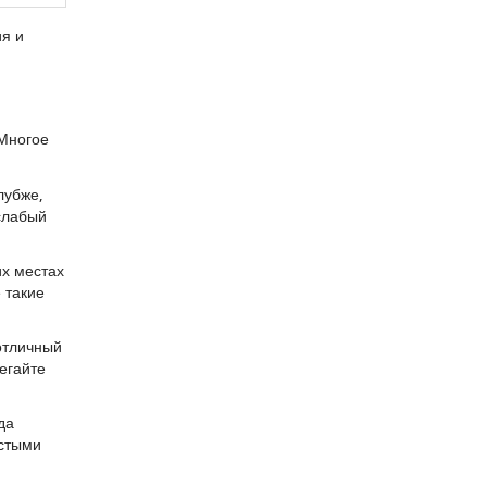
ия и
 Многое
лубже,
слабый
их местах
 такие
 отличный
егайте
да
устыми