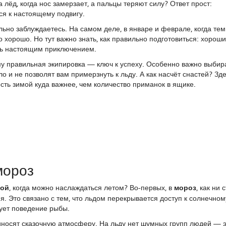
лёд, когда нос замерзает, а пальцы теряют силу? Ответ прост:
ся к настоящему подвигу.
ильно заблуждаетесь. На самом деле, в январе и феврале, когда те
хорошо. Но тут важно знать, как правильно подготовиться: хороши
нь настоящим приключением.
у правильная экипировка — ключ к успеху. Особенно важно выбир
 и не позволят вам примерзнуть к льду. А как насчёт снастей? Зд
сть зимой куда важнее, чем количество приманок в ящике.
мороз
мой
, когда можно наслаждаться летом? Во-первых, в
мороз
, как ни 
я. Это связано с тем, что льдом перекрывается доступ к солнечному
рует поведение рыбы.
иносят сказочную атмосферу. На льду нет шумных групп людей — э