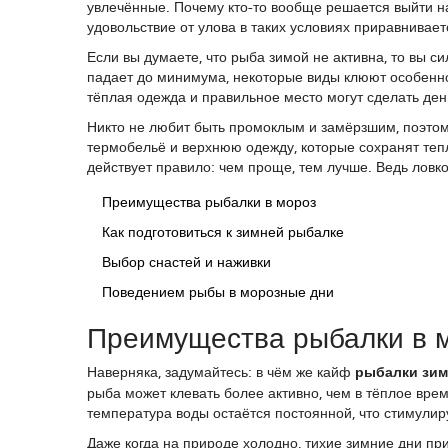
увлечённые. Почему кто-то вообще решается выйти на 
удовольствие от улова в таких условиях приравнивает
Если вы думаете, что рыба зимой не активна, то вы с
падает до минимума, некоторые виды клюют особенно 
тёплая одежда и правильное место могут сделать де
Никто не любит быть промоклым и замёрзшим, поэтом
термобельё и верхнюю одежду, которые сохранят тепло
действует правило: чем проще, тем лучше. Ведь ловко
Преимущества рыбалки в мороз
Как подготовиться к зимней рыбалке
Выбор снастей и наживки
Поведением рыбы в морозные дни
Преимущества рыбалки в 
Наверняка, задумайтесь: в чём же кайф
рыбалки зи
рыба может клевать более активно, чем в тёплое врем
температура воды остаётся постоянной, что стимули
Даже когда на природе холодно, тихие зимние дни пр