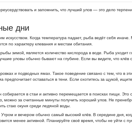
ереусердствовать и запомнить, что лучший улов — это дело терпен
ные дни
м искусством. Когда температура падает, рыба ведёт себя иначе.
аются по характеру клевания и местам обитания.
рыбы зимой, является количество кислорода в воде. Рыба уходит г
учшие уловы обычно бывают на глубине. Если вы видите, что клёв 
ровках и подводных ямах. Такое поведение связано с тем, что в эт
ма предпочитает оставаться в тени. Если охотитесь за щукой, ищите
он собирается в стаи и активно перемещается в поисках пищи. Это
сто, можно за считанные минуты получить хороший улов. Не пренебр
ить стаю окуня среди ледяной воды.
Утром и вечером обычно самый высокий клёв. В середине дня, ког
овится менее активной. Планируйте своё время, чтобы не уйти с п