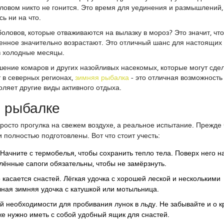
 уловом никто не гонится. Это время для уединения и размышлений,
ь ни на что.
оловов, которые отваживаются на вылазку в мороз? Это значит, что
бенное значительно возрастают. Это отличный шанс для настоящих
в холодные месяцы.
шение комаров и других назойливых насекомых, которые могут сде
т в северных регионах,
зимняя рыбалка
- это отличная возможность
воляет другие виды активного отдыха.
й рыбалке
росто прогулка на свежем воздухе, а реальное испытание. Прежде
и полностью подготовлены. Вот что стоит учесть:
ачните с термобелья, чтобы сохранить тепло тела. Поверх него н
плённые сапоги обязательны, чтобы не замёрзнуть.
 касается снастей. Лёгкая удочка с хорошей леской и несколькими
ая зимняя удочка с катушкой или мотыльница.
 необходимости для пробивания лунок в льду. Не забывайте и о к
кже нужно иметь с собой удобный ящик для снастей.