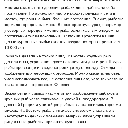
Многим кажется, что древние рыбаки лишь добывали себе
пропитание. Но археологи часто находят ловушки и сети в
местах, где раньше были большие поселения. Значит, рыбалка
кормила города и племена. В некоторых культурах, например
у северных народов, именно рыба была главным блюдом на
протяжении тысяч поколений. В Японии археологи нашли
целые курганы из рыбьих костей, возраст которых превышает
10 000 лет!
Рыбалка давала не только пищу. Из костей крупных рыб
делали иглы, украшения, даже наконечники для стрел. Шкуры
рыбы превращали в водонепроницаемую одежду. Отходы — в
удобрение для небольших огородов. Можно сказать, человек
умел использовать все, не оставляя лишнего, чего так часто не
хватает нам – горожанам XXI века.
Важна была и символика: у египтян изображение рыбаков и
крупных рыб часто связывали с удачей и плодородием. В
древней Греции и у китайцев рыболовы становились героями
мифов. На Востоке рыба считалась символом счастья, а в
некоторых индейских племенах Америки даже устраивали
ритуальные рыбалки, призывая духов воды.