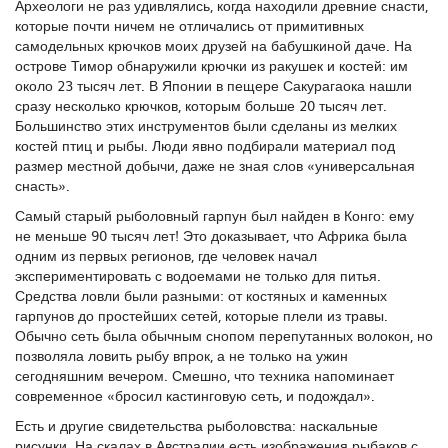
Археологи не раз удивлялись, когда находили древние снасти,
которые почти ничем не отличались от примитивных
самодельных крючков моих друзей на бабушкиной даче. На
острове Тимор обнаружили крючки из ракушек и костей: им
около 23 тысяч лет. В Японии в пещере Сакурагаока нашли
сразу несколько крючков, которым больше 20 тысяч лет.
Большинство этих инструментов были сделаны из мелких
костей птиц и рыбы. Люди явно подбирали материал под
размер местной добычи, даже не зная слов «универсальная
снасть».
Самый старый рыболовный гарпун был найден в Конго: ему
не меньше 90 тысяч лет! Это доказывает, что Африка была
одним из первых регионов, где человек начал
экспериментировать с водоемами не только для питья.
Средства ловли были разными: от костяных и каменных
гарпунов до простейших сетей, которые плели из травы.
Обычно сеть была обычным снопом перепутанных волокон, но
позволяла ловить рыбу впрок, а не только на ужин
сегодняшним вечером. Смешно, что техника напоминает
современное «бросил кастинговую сеть, и подождал».
Есть и другие свидетельства рыболовства: наскальные
рисунки. На скалах в Австралии есть изображения рыбаков с