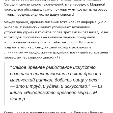
Сегодня, спустя много тысячелетий, мне нередко с Мариной
приходится обсуждать, какую прикормку лучше взять на озеро
– гены предков, видимо, не дадут соврать!
Между прочим, древние писания тоже хранят информацию о
рыбалке. В китайских книгах упоминают технологии
устройства удочек и крючков более трех тысяч лет назад. И не
только для пропитания — китайцы первым придумали
использовать технику ловли рыбы как спорт. Кто бы мог
подумать, что наш сегодняшний поход с рюкзаком и
спиннингом — продолжение традиции, возникшей во времена
первых императорских династий?
“Самое древнее рыболовное искусство
сочетает практичность и некий древний
магический ритуал: добыть пищу у реки
— это и труд, и удача, и искусство.” — из
книги «Рыболовство древнего мира», М.
Фишер
Кстати, первые металлические крючки на Ближнем Востоке