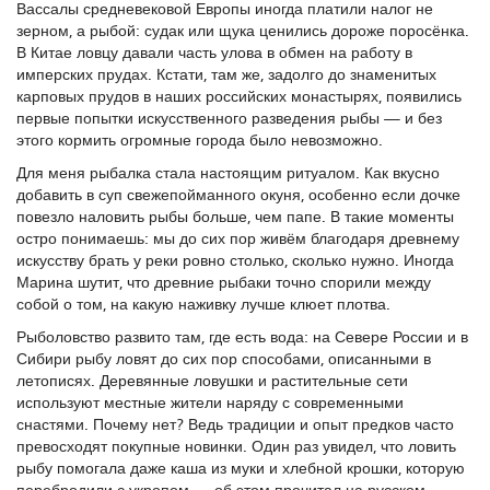
Вассалы средневековой Европы иногда платили налог не
зерном, а рыбой: судак или щука ценились дороже поросёнка.
В Китае ловцу давали часть улова в обмен на работу в
имперских прудах. Кстати, там же, задолго до знаменитых
карповых прудов в наших российских монастырях, появились
первые попытки искусственного разведения рыбы — и без
этого кормить огромные города было невозможно.
Для меня рыбалка стала настоящим ритуалом. Как вкусно
добавить в суп свежепойманного окуня, особенно если дочке
повезло наловить рыбы больше, чем папе. В такие моменты
остро понимаешь: мы до сих пор живём благодаря древнему
искусству брать у реки ровно столько, сколько нужно. Иногда
Марина шутит, что древние рыбаки точно спорили между
собой о том, на какую наживку лучше клюет плотва.
Рыболовство развито там, где есть вода: на Севере России и в
Сибири рыбу ловят до сих пор способами, описанными в
летописях. Деревянные ловушки и растительные сети
используют местные жители наряду с современными
снастями. Почему нет? Ведь традиции и опыт предков часто
превосходят покупные новинки. Один раз увидел, что ловить
рыбу помогала даже каша из муки и хлебной крошки, которую
перебродили с укропом — об этом прочитал на русском