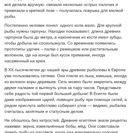
всё делали вручную: связали несколько острых палочек и
привязали к крепкой лозе – получилась ловушка для мелкой
рыбы.
Постепенно человек понял: одного кола мало. Для крупной
рыбы нужны гарпуны. Находки показывают: длина древних
гарпунов была до метра, а наконечник из кости имел зубцы,
чтобы добыча не соскользнула. Со временем появились
прототипы удочек – палки с ремешком или растительным
волокном, где на конце был кусок приманки, иногда
насаженный на крюк.
В ХХ тысячелетии до нашей эры древние рыболовы в Европе
уже пользовались сетями. Они плели из льна, камыша, иногда
из волокон коры деревьев. Сеть можно было закрепить между
двумя палками и вытянуть улов за пару часов. Представьте
себе радость той первой большой добычи! В Египте были
даже изображения царей, ловящих рыбу при помощи сетей, а
рядом прислуга заботливо собирает улов — видимо, рыбалка
считалась занятным и статусным делом.
Не обошлось без хитростей. Древние египтяне знали рецепты
наживки: зерна, измельчённые бобы, мёд. Они советовали
ловить рыбу на рассвете, когда она максимально голодна.