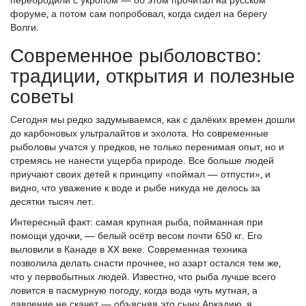
форуме, а потом сам попробовал, когда сидел на берегу
Волги.
Современное рыболовство:
традиции, открытия и полезные
советы
Сегодня мы редко задумываемся, как с далёких времен дошли
до карбоновых ультралайтов и эхолота. Но современные
рыболовы учатся у предков, не только перенимая опыт, но и
стремясь не нанести ущерба природе. Все больше людей
приучают своих детей к принципу «поймал — отпусти», и
видно, что уважение к воде и рыбе никуда не делось за
десятки тысяч лет.
Интересный факт: самая крупная рыба, пойманная при
помощи удочки, — белый осётр весом почти 650 кг. Его
выловили в Канаде в XX веке. Современная техника
позволила делать снасти прочнее, но азарт остался тем же,
что у первобытных людей. Известно, что рыба лучше всего
ловится в пасмурную погоду, когда вода чуть мутная, а
давление не скачет — объясняя это сыну Аркадию, я