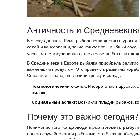
Античность и Средневеков
В эпоху Древнего Рима рыболовство достигло уровн
солей и консервации, такие как
- рыбный соус,
garum
улова, что стимулировало строительство больших ло
В Средние века в Европе рыбалка приобрела религиоз
важнейшим продуктом. Это привело к развитию кора
Северной Европе, где ловили треску и сельдь.
Технологический скачок:
Изобретение парусных су
вылова.
Социальный аспект:
Возникли гильдии рыбаков, к
Почему это важно сегодня?
Понимание того,
когда люди начали ловить рыбу
,
просто случайно стали рыбаками; это была необходим