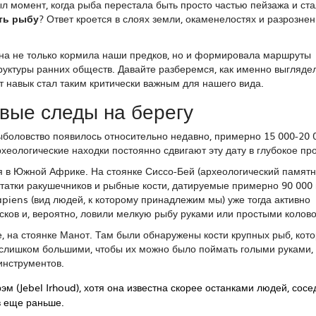
л момент, когда рыба перестала быть просто частью пейзажа и ст
ть рыбу
? Ответ кроется в слоях земли, окаменелостях и разрозне
на не только кормила наши предков, но и формировала маршруты
руктуры ранних обществ. Давайте разберемся, как именно выгляде
т навык стал таким критически важным для нашего вида.
вые следы на берегу
ыболовство появилось относительно недавно, примерно 15 000-20 
рхеологические находки постоянно сдвигают эту дату в глубокое пр
я в Южной Африке. На стоянке
Сиссо-Бей
(
археологический памятн
статки ракушечников и рыбные кости, датируемые примерно 90 000
piens
(
вид людей, к которому принадлежим мы
) уже тогда активно
ков и, вероятно, ловили мелкую рыбу руками или простыми колов
, на стоянке
Манот
. Там были обнаружены кости крупных рыб, кот
 слишком большими, чтобы их можно было поймать голыми руками, 
инструментов.
м (Jebel Irhoud), хотя она известна скорее останками людей, сосе
в еще раньше.