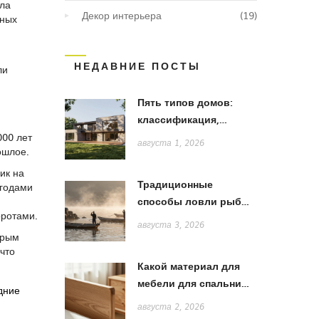
ала
Декор интерьера
(19)
нных
НЕДАВНИЕ ПОСТЫ
ли
Пять типов домов:
классификация,
особенности и выбор
000 лет
августа 1, 2026
ошлое.
стиля
ик на
Традиционные
 годами
способы ловли рыбы
оротами.
в Японии: от жаберных
августа 3, 2026
сетей до акихады
орым
что
Какой материал для
мебели для спальни
дние
лучше: сравнение
августа 2, 2026
дерева, МДФ и ЛДСП