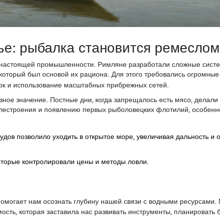
ье: рыбалка становится ремеслом
я настоящей промышленности. Римляне разработали сложные сист
 который был основой их рациона. Для этого требовались огромны
док и использование масштабных прибрежных сетей.
ное значение. Постные дни, когда запрещалось есть мясо, делали
блестроения и появлению первых рыболовецких флотилий, особенн
дов позволило уходить в открытое море, увеличивая дальность и 
оторые контролировали цены и методы ловли.
 помогает нам осознать глубину нашей связи с водными ресурсами.
ость, которая заставила нас развивать инструменты, планировать