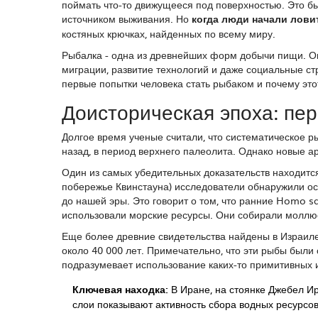
поймать что-то движущееся под поверхностью. Это бы
источником выживания. Но
когда люди начали лови
костяных крючках, найденных по всему миру.
Рыбалка - одна из древнейших форм добычи пищи. О
миграции, развитие технологий и даже социальные ст
первые попытки человека стать рыбаком и почему это
Доисторическая эпоха: пер
Долгое время ученые считали, что систематическое р
назад, в период верхнего палеолита. Однако новые а
Один из самых убедительных доказательств находитс
побережье Квинстауна
) исследователи обнаружили о
до нашей эры. Это говорит о том, что ранние
Homo sa
использовали морские ресурсы. Они собирали моллюс
Еще более древние свидетельства найдены в Израиле
около 40 000 лет. Примечательно, что эти рыбы были
подразумевает использование каких-то примитивных 
Ключевая находка:
В Иране, на стоянке Джебел Ирэ
слои показывают активность сбора водных ресурсо