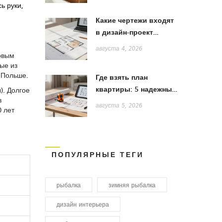
ь руки,
Какие чертежи входят
в дизайн-проект
квартиры: полный
августа 4, 2026
рвым
список и пояснения
ые из
 Польше.
Где взять план
квартиры: 5 надежных
ы
). Долгое
в
способов получить
августа 5, 2026
0 лет
точную схему для
ремонта
ПОПУЛЯРНЫЕ ТЕГИ
рыбалка
зимняя рыбалка
дизайн интерьера