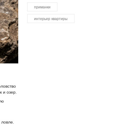
приманки
интерьер квартиры
оловство
 и озер.
ую
 ловле.