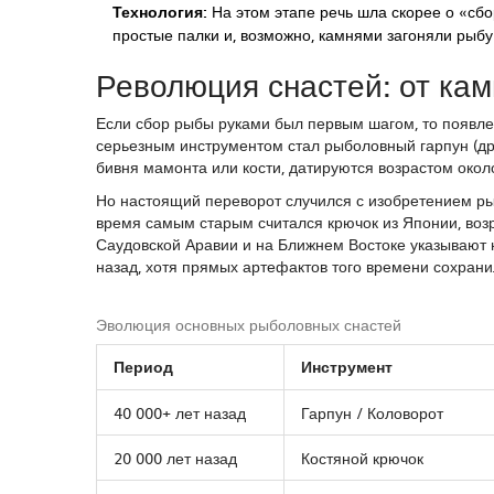
Технология:
На этом этапе речь шла скорее о «сбо
простые палки и, возможно, камнями загоняли рыбу
Революция снастей: от кам
Если сбор рыбы руками был первым шагом, то появл
серьезным инструментом стал
рыболовный гарпун
(
д
бивня мамонта или кости, датируются возрастом окол
Но настоящий переворот случился с изобретением
ры
время самым старым считался крючок из Японии, возр
Саудовской Аравии и на Ближнем Востоке указывают н
назад, хотя прямых артефактов того времени сохрани
Эволюция основных рыболовных снастей
Период
Инструмент
40 000+ лет назад
Гарпун / Коловорот
20 000 лет назад
Костяной крючок