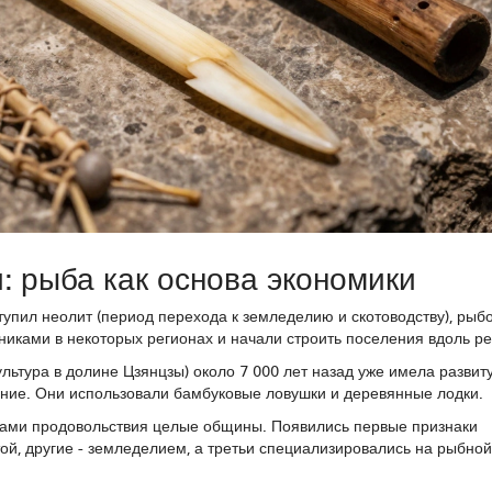
: рыба как основа экономики
ступил
неолит
(
период перехода к земледелию и скотоводству
), рыб
иками в некоторых регионах и начали строить поселения вдоль рек
ультура в долине Цзянцзы
) около 7 000 лет назад уже имела развит
ние. Они использовали бамбуковые ловушки и деревянные лодки.
ками продовольствия целые общины. Появились первые признаки
ой, другие - земледелием, а третьи специализировались на рыбной