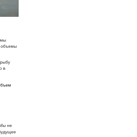
емы
е объемы
 рыбу
о в
объем
 Мы не
 будущее