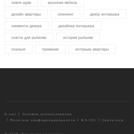
ловля щуки
кухонная мебель
дизайн квартиры
спиннинг
декор интерьера
элементы декора
дизайнер интерьера
снасти для рыбалки
история рыбалки
спальня
приманки
интерьер квартиры
О нас
Условия использования
Политика конфиденциальности
ФЗ-152
Связаться
© 2026. Все права защищены.