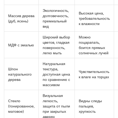
Экологичность,
Высокая цена,
Массив дерева
долговечность,
требовательность
(дуб, ясень)
премиальный
к влажности
вид
Широкий выбор
Можно
цветов, гладкая
поцарапать,
МДФ с эмалью
поверхность,
боится прямых
легко мыть
солнечных лучей
Натуральная
Шпон
текстура,
Чувствительность
натурального
доступная цена
к влаге на торцах
дерева
по сравнению с
массивом
Визуальная
Стекло
легкость,
Видны следы
(тонированное,
защита от пыли
пальцев,
матовое)
при закрытых
хрупкость
дверях