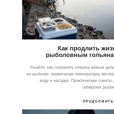
Как продлить жиз
рыболовным гольяна
практические советы д
живой нажив
Узнайте, как сохранить гольяна живым дол
на рыбалке: правильная температура, кислор
воду и насадка. Практические советы 
сибирских рыбак
ПРОДОЛЖИТЬ