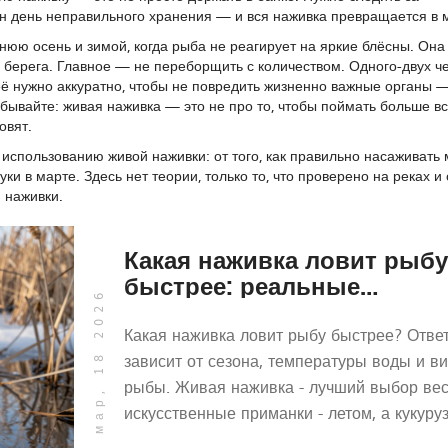
ин день неправильного хранения — и вся наживка превращается в 
юю осень и зимой, когда рыба не реагирует на яркие блёсны. Она
и у берега. Главное — не переборщить с количеством. Одного-двух ч
её нужно аккуратно, чтобы не повредить жизненно важные органы 
абывайте: живая наживка — это не про то, чтобы поймать больше вс
овят.
 использованию живой наживки: от того, как правильно насаживать
ки в марте. Здесь нет теории, только то, что проверено на реках и 
 наживки.
Какая наживка ловит рыбу
быстрее: реальные
мар, 18 2026
результаты на практике
Какая наживка ловит рыбу быстрее? Отве
зависит от сезона, температуры воды и в
рыбы. Живая наживка - лучший выбор вес
искусственные приманки - летом, а кукуру
паста - на карася и леща. Простые правил