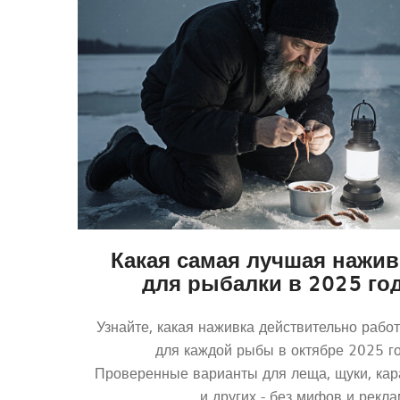
Какая самая лучшая нажив
для рыбалки в 2025 год
проверенные варианты п
каждую ры
Узнайте, какая наживка действительно работ
для каждой рыбы в октябре 2025 го
Проверенные варианты для леща, щуки, кар
и других - без мифов и рекла