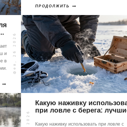
проверенные на практике.
ПРОДОЛЖИТЬ
ля
ие
фев, 26 2026
му
ает
ш и
е в
ии.
Какую наживку использов
при ловле с берега: лучши
варианты для разных рыб
условий
Какую наживку использовать при ловле с