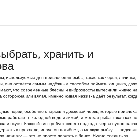
ыбрать, хранить и
ова
ы, используемые для привлечения рыбы, такие как черви, личинки,
ки
, она остаётся самым надёжным способом поймать хищника, даже
умают, что современные блёсны и виброхвосты вытеснили живую н
ыба осторожна или вялая, именно живая наживка даёт результат, когд
дные черви, особенно опарыш и дождевой червь, которые привлека
рые работают в холодной воде и зимой
, и
мелкая рыба
,
такая как п
ака и окуня
. Каждый тип требует своего подхода: червя нужно наса
 держать в прохладе, иначе он погибнет; а мелкую рыбку — подсажи
ую наживку — это не просто держать в банке. Нужно следить за