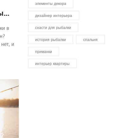
элементы декора
ы
дизайнер интерьера
бири
ки в
снасти для рыбалки
н?
история рыбалки
спальня
 нет, и
приманки
интерьер квартиры