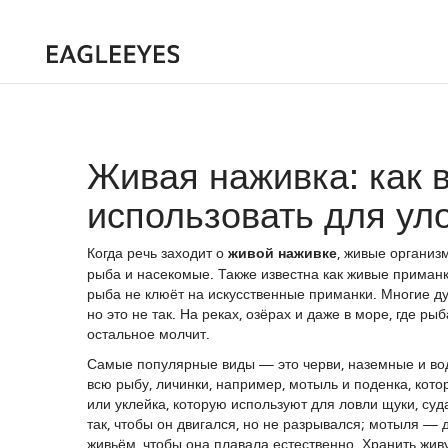
Живая наживка: как в
использовать для ул
Когда речь заходит о
живой наживке
,
живые организм
рыба и насекомые
. Также известна как
живые приман
рыба не клюёт на искусственные приманки
. Многие д
но это не так. На реках, озёрах и даже в море, где р
остальное молчит.
Самые популярные виды — это
черви
,
наземные и во
всю рыбу
,
личинки
,
например, мотыль и поденка, кото
или уклейка, которую используют для ловли щуки, суд
так, чтобы он двигался, но не разрывался; мотыля —
живьём, чтобы она плавала естественно. Хранить жив