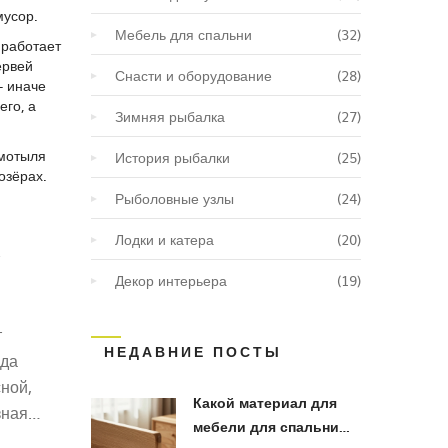
мусор.
Мебель для спальни
(32)
 работает
ервей
Снасти и оборудование
(28)
— иначе
его, а
Зимняя рыбалка
(27)
 мотыля
История рыбалки
(25)
озёрах.
Рыболовные узлы
(24)
Лодки и катера
(20)
Декор интерьера
(19)
т
НЕДАВНИЕ ПОСТЫ
ида
ной,
Какой материал для
зная
мебели для спальни
а,