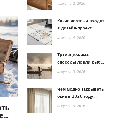
лучше: сравнение
августа 2, 2026
дерева, МДФ и ЛДСП
Какие чертежи входят
в дизайн-проект
квартиры: полный
августа 4, 2026
список и пояснения
Традиционные
способы ловли рыбы
в Японии: от жаберных
августа 3, 2026
сетей до акихады
Чем модно закрывать
окна в 2026 году:
тренды штор, жалюзи
ать
августа 6, 2026
и рулонных систем
е
 и