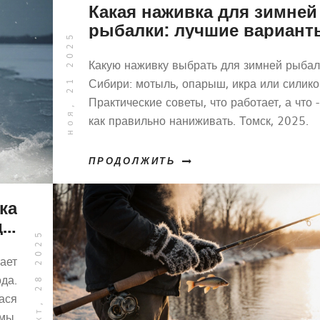
Какая наживка для зимней
рыбалки: лучшие вариант
ноя, 21 2025
на зимних рыбалках в Си
Какую наживку выбрать для зимней рыбал
Сибири: мотыль, опарыш, икра или силико
Практические советы, что работает, а что -
как правильно наниживать. Томск, 2025.
ПРОДОЛЖИТЬ
ка
у:
окт, 28 2025
од
бу
ает
да.
ася
мы.