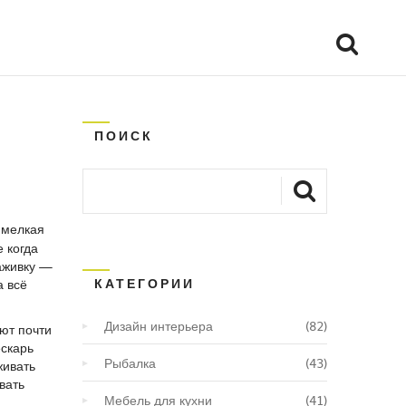
ПОИСК
 мелкая
 когда
аживку —
КАТЕГОРИИ
а всё
Дизайн интерьера
(82)
ют почти
ескарь
Рыбалка
(43)
живать
вать
Мебель для кухни
(41)