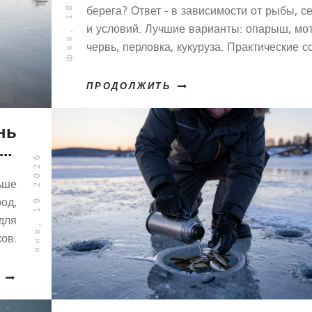
фев, 18 2026
берега? Ответ - в зависимости от рыбы, с
и условий. Лучшие варианты: опарыш, мо
червь, перловка, кукуруза. Практические с
для Томска и других регионов.
ПРОДОЛЖИТЬ
нь
м:
янв, 19 2026
ля
ки
ьше
од,
для
ов.