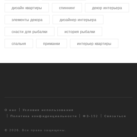
дизайн квартиры
спиннинг
декор интерьера
элементы декора
дизайнер интерьера
снасти для рыбалки
история рыбалки
спальня
приманки
интерьер квартиры
О нас
Условия использования
Политика конфиденциальности
ФЗ-152
Связаться
© 2026. Все права защищены.