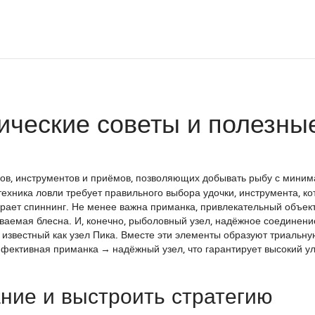
тические советы и полезны
дов, инструментов и приёмов, позволяющих добывать рыбу с мини
 техника ловли требует правильного выбора
удочки
,
инструмента, к
ирает
спиннинг
. Не менее важна
приманка
,
привлекательный объект
зываемая
блесна
. И, конечно,
рыболовный узел
,
надёжное соединение
, известный как
узел Пика
. Вместе эти элементы образуют триальну
ффективная приманка → надёжный узел, что гарантирует высокий у
ние и выстроить стратегию