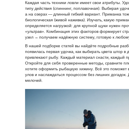
Каждая часть техники ловли имеет свои атрибуты. Удоч
типу действия (спиннинг, поплавочная). Выбирая удочк
а на озерах — длинный гибкий вариант. Приманка тоже
биологическая (живой наживка). Изучать, какую прим
определяется нагрузкой: для крупной щуки нужен проч
«ультрав». Комбинация этих факторов формирует стр
узел → получаем надёжную систему, готовую к любом
В нашей подборке статей вы найдёте подробные разб
появилась первая удочка, как выбирать цвета штор в 
привлекают рыбу. Каждый материал снасти, каждый п
Откройте для себя проверенные методы, сравните плю
хотите оформить рыбацкую хижину. Всё это поможет в
улов и наслаждаться процессом без лишних догадок. 
мелочей.