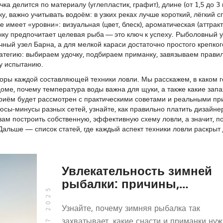
ка делится по материалу (углепластик, графит), длине (от 1,5 до 3 
у, важно учитывать водоём: в узких реках лучше короткий, лёгкий с
 имеет «уровни»: визуальная (цвет, блеск), ароматическая (аттракт
анку предпочитает целевая рыба — это ключ к успеху. Рыболовный 
ный узел Барна, а для мелкой караси достаточно простого крепког
атегию: выбираем удочку, подбираем приманку, завязываем прави
у испытанию.
оры каждой составляющей техники ловли. Мы расскажем, в каком г
доме, почему температура воды важна для щуки, а также какие запа
риём будет рассмотрен с практическими советами и реальными п
сы‑минусы разных сетей, узнайте, как правильно платить дизайнер
ам построить собственную, эффективную схему ловли, а значит, п
Дальше — список статей, где каждый аспект техники ловли раскрыт
Увлекательность зимней
рыбалки: причины,
окт, 17 2025
снаряжение и советы
Узнайте, почему зимняя рыбалка так
захватывает, какие снасти и приманки нуж