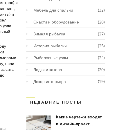
метров) и
пиннинг,
Мебель для спальни
(32)
анты) и
узел
Снасти и оборудование
(28)
о узла
льный
Зимняя рыбалка
(27)
История рыбалки
(25)
оду
хи
римерами.
Рыболовные узлы
(24)
у, если
овысить
Лодки и катера
(20)
 до
Декор интерьера
(19)
НЕДАВНИЕ ПОСТЫ
Какие чертежи входят
в дизайн-проект
ны,