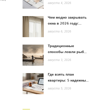
квартиры: полный
августа 4, 2026
список и пояснения
Чем модно закрывать
окна в 2026 году:
тренды штор, жалюзи
августа 6, 2026
и рулонных систем
Традиционные
способы ловли рыбы
в Японии: от жаберных
августа 3, 2026
сетей до акихады
Где взять план
квартиры: 5 надежных
способов получить
августа 5, 2026
точную схему для
ремонта