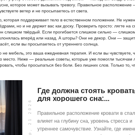
усне, которое может вызывать тревогу. Правильное расположение 
чувствуете ветер и не просыпаетесь от света.
о, которая поддерживает тело в естественном положении
. Не нуже
ёдрами, но и не держит вас как доску. Проверить просто: лягте на 
он слишком твёрдый. Если прогибается слишком сильно — слишком
клонялась вперёд или назад. А шторы? Они не декор. Они — защит
асёт, если вы просыпаетесь от утреннего солнца.
 не мебель, это ваша ежедневная терапия. И если вы чувствуете, ч
 это место. Ниже — реальные советы, которые уже помогли тысячам 
ровать, чтобы просыпаться без боли. Без лишних слов. Только то, ч
Где должна стоять кроват
для хорошего сна:
мар, 21 2026
правильное расположение
спальне
Правильное расположение кровати в спа
влияет на глубину сна, уровень стресса и
утреннее самочувствие. Узнайте, где имен