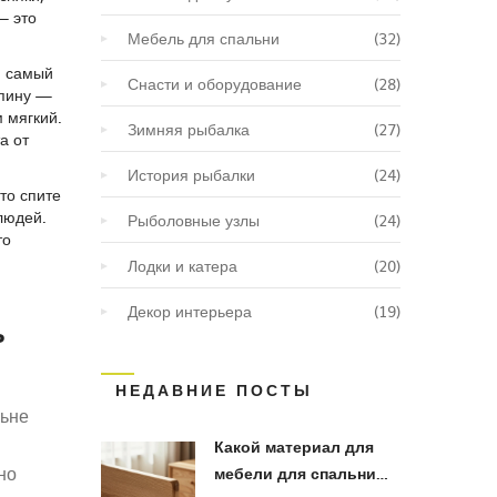
— это
Мебель для спальни
(32)
н самый
Снасти и оборудование
(28)
спину —
 мягкий.
Зимняя рыбалка
(27)
а от
История рыбалки
(24)
то спите
людей.
Рыболовные узлы
(24)
то
Лодки и катера
(20)
Декор интерьера
(19)
ь
 в
НЕДАВНИЕ ПОСТЫ
льне
Какой материал для
но
мебели для спальни