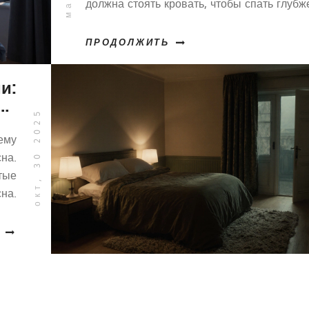
должна стоять кровать, чтобы спать глубж
просыпаться отдохнувшим.
ПРОДОЛЖИТЬ
и:
ия
окт, 30 2025
не
чему
на.
стые
сна.