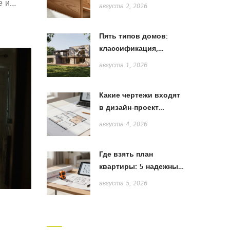
е и
лучше: сравнение
августа 2, 2026
дерева, МДФ и ЛДСП
Пять типов домов:
классификация,
особенности и выбор
августа 1, 2026
стиля
Какие чертежи входят
в дизайн-проект
квартиры: полный
августа 4, 2026
список и пояснения
Где взять план
квартиры: 5 надежных
способов получить
августа 5, 2026
точную схему для
ремонта