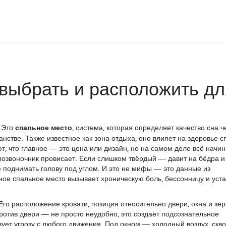
 выбрать и расположить дл
. Это
спальное место
,
система, которая определяет качество сна ч
анстве
. Также известное как
зона отдыха
, оно влияет на здоровье с
, что главное — это цена или дизайн, но на самом деле всё начин
 позвоночник провисает. Если слишком твёрдый — давит на бёдра и
 поднимать голову под углом. И это не мифы — это данные из
ное спальное место вызывает хроническую боль, бессонницу и уста
 Его
расположение кровати
,
позиция относительно двери, окна и зер
против двери — не просто неудобно, это создаёт подсознательное
вует угрозу с любого движения. Под окном — холодный воздух, скво