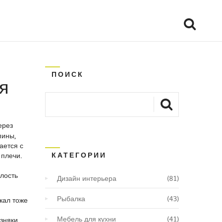
ПОИСК
я
ерез
пины,
ается с
КАТЕГОРИИ
 плечи.
лость
Дизайн интерьера
(81)
Рыбалка
(43)
кал
тоже
Мебель для кухни
(41)
зняки,