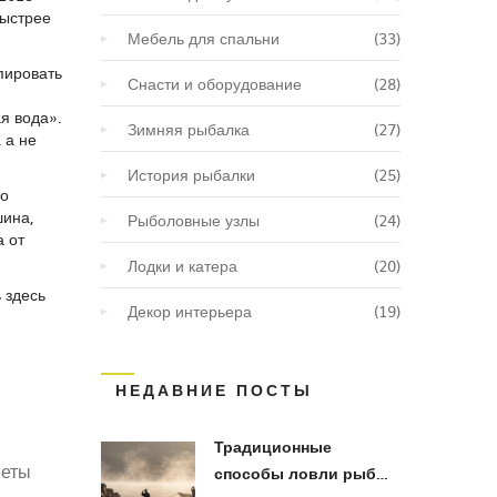
быстрее
Мебель для спальни
(33)
пировать
Снасти и оборудование
(28)
я вода».
Зимняя рыбалка
(27)
 а не
История рыбалки
(25)
ро
шина,
Рыболовные узлы
(24)
а от
Лодки и катера
(20)
 здесь
Декор интерьера
(19)
НЕДАВНИЕ ПОСТЫ
Традиционные
веты
способы ловли рыбы