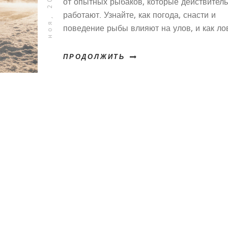
ноя, 20 2025
рыболовов
от опытных рыбаков, которые действител
работают. Узнайте, как погода, снасти и
поведение рыбы влияют на улов, и как ло
правильно - не по настроению, а по прави
ПРОДОЛЖИТЬ