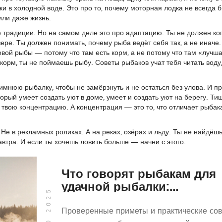
и в холодной воде. Это про то, почему моторная лодка не всегда 
или даже жизнь.
 традиции. Но на самом деле это про адаптацию. Ты не должен ко
ере. Ты должен понимать, почему рыба ведёт себя так, а не иначе.
ой рыбы — потому что там есть корм, а не потому что там «лучша
 корм, ты не поймаешь рыбу. Советы рыбаков учат тебя читать воду,
имнюю рыбалку, чтобы не замёрзнуть и не остаться без улова. И п
орый умеет создать уют в доме, умеет и создать уют на берегу. Ти
твою концентрацию. А концентрация — это то, что отличает рыбак
Не в рекламных роликах. А на реках, озёрах и льду. Ты не найдёшь
завтра. И если ты хочешь ловить больше — начни с этого.
Что говорят рыбакам для
удачной рыбалки:
проверенные приметы и
советы от опытных
Проверенные приметы и практические со