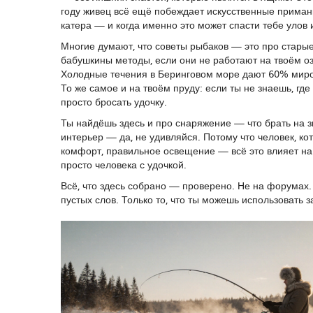
году живец всё ещё побеждает искусственные приманк
катера — и когда именно это может спасти тебе улов 
Многие думают, что советы рыбаков — это про старые
бабушкины методы, если они не работают на твоём оз
Холодные течения в Беринговом море дают 60% миров
То же самое и на твоём пруду: если ты не знаешь, где
просто бросать удочку.
Ты найдёшь здесь и про снаряжение — что брать на з
интерьер — да, не удивляйся. Потому что человек, кот
комфорт, правильное освещение — всё это влияет на 
просто человека с удочкой.
Всё, что здесь собрано — проверено. Не на форумах. 
пустых слов. Только то, что ты можешь использовать 