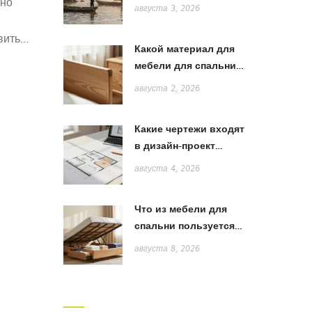
ьно
в Японии: от жаберных
августа 3, 2026
сетей до акихады
вить
Какой материал для
лам.
мебели для спальни
лучше: сравнение
августа 2, 2026
дерева, МДФ и ЛДСП
Какие чертежи входят
в дизайн-проект
квартиры: полный
августа 4, 2026
список и пояснения
Что из мебели для
спальни пользуется
спросом в 2026 году:
августа 8, 2026
тренды и выбор