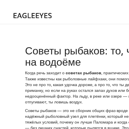
Советы рыбаков: то, 
на водоёме
Когда речь заходит о
советах рыбаков
,
практических
Также известны как
рыболовные лайфхаки
, они помог
Это не про то, какая удочка дороже, а про то, что т
приманку, но если на руках остался запах духов или
недооценённый фактор. На льду, в реке или озере — н
отпугивают, ты ловишь воздух.
Советы рыбаков — это не сборник общих фраз вроде «
надёжный рыболовный узел для плетёнки, который не
тяжёлых условий
, почему он лучше Паломара и когда 
— без лишних снастей, которые пылятся в ящике. Это 