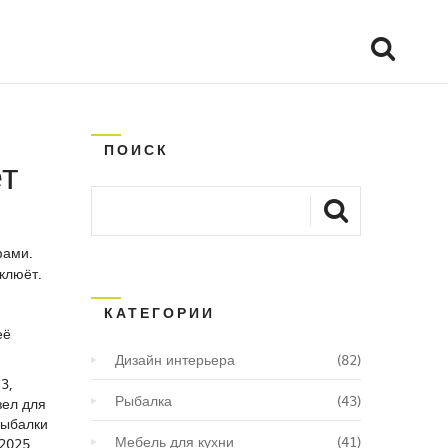
ПОИСК
ет
фами
.
клюёт.
КАТЕГОРИИ
её
Дизайн интерьера
(82)
 3
,
Рыбалка
(43)
зел для
рыбалки
Мебель для кухни
(41)
 2025