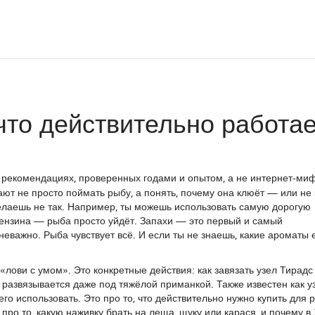
что действительно работа
 рекомендациях, проверенных годами и опытом, а не интернет-ми
ают не просто поймать рыбу, а понять, почему она клюёт — или не 
ы делаешь не так. Например, ты можешь использовать самую дорогую
 бензина — рыба просто уйдёт. Запахи — это первый и самый
еважно. Рыба чувствует всё. И если ты не знаешь, какие ароматы 
лови с умом». Это конкретные действия: как завязать
узел Тирадс
 развязывается даже под тяжёлой приманкой
. Также известен как
у
его использовать. Это про то, что действительно нужно купить для 
про то, какую наживку брать на леща, щуку или карася, и почему в