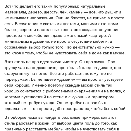
Вот что делает его таким популярным:
натуральные
материалы
,
дерево, шерсть, лён, камень — всё, что дышит и
не вызывает напряжения
. Они не блестят, не кричат, а просто
есть. В сочетании с
светлыми цветами
,
мягкими оттенками
белого, серого и пастельных тонов
, они создают ощущение
простора и спокойствия, даже в маленькой квартире. А
минимализм в дизайне
,
не просто отсутствие мебели, а
осознанный выбор только того, что действительно нужно
—
это ключ к тому, чтобы не чувствовать себя в доме как в музее.
Этот стиль не про идеальную чистоту. Он про жизнь. Про
кружку чая на подоконнике, про тёплый плед на диване, про
старую книгу на полке. Всё это работает, потому что не
перегружает. Вы не ищете «дизайн» — вы просто чувствуете
себя хорошо. Именно поэтому скандинавский стиль так
хорошо сочетается с рыболовными снаряжениями на полке, с
картами путешествий на стене и с кухонным гарнитуром,
который не требует ухода. Он не требует от вас быть
идеальным — он просто даёт пространство, чтобы быть собой.
В подборке ниже вы найдёте реальные примеры, как этот
стиль работает в жизни: от выбора цвета пола до того, как
правильно расставить мебель, чтобы не чувствовать себя в