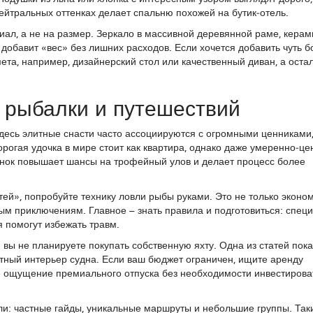
ейтральных оттенках делает спальню похожей на бутик‑отель.
риал, а не на размер. Зеркало в массивной деревянной раме, кера
 добавит «вес» без лишних расходов. Если хочется добавить чуть 
ета, например, дизайнерский стол или качественный диван, а оста
 рыбалки и путешествий
десь элитные снасти часто ассоциируются с огромными ценниками,
орогая удочка в мире стоит как квартира, однако даже умеренно‑ц
манок повышает шансы на трофейный улов и делает процесс более
тей», попробуйте технику ловли рыбы руками. Это не только эконо
ым приключениям. Главное – знать правила и подготовиться: спец
 помогут избежать травм.
 вы не планируете покупать собственную яхту. Одна из статей пока
ртный интерьер судна. Если ваш бюджет ограничен, ищите аренду
е ощущение премиального отпуска без необходимости инвестирова
ли: частные гайды, уникальные маршруты и небольшие группы. Так