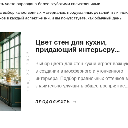
ть часто оправдана более глубокими впечатлениями.
 а выбор качественных материалов, продуманных деталей и личных
ов в каждый аспект жизни, и вы почувствуете, как обычный день
Цвет стен для кухни,
придающий интерьеру
янв, 27 2025
роскошный вид
Выбор цвета для стен кухни играет важну
в создании атмосферного и утонченного
интерьера. Подбор правильных оттенков 
значительно улучшить общее восприятие
вашего пространства. Люди стремятся к
роскоши и изысканности, находя вдохнове
ПРОДОЛЖИТЬ
модных тенденциях и классических решен
Статья расскажет, какие цвета помогут до
эффекта высокой стоимости и привнести