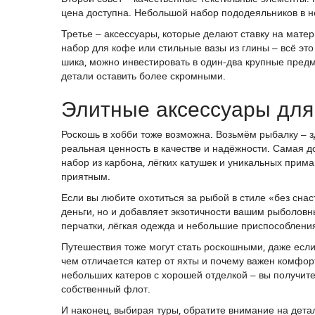
цена доступна. Небольшой набор пододеяльников в н
Третье – аксессуары, которые делают ставку на мате
набор для кофе или стильные вазы из глины – всё это
шика, можно инвестировать в один‑два крупные предм
детали оставить более скромными.
Элитные аксессуары для
Роскошь в хобби тоже возможна. Возьмём рыбалку – з
реальная ценность в качестве и надёжности. Самая д
набор из карбона, лёгких катушек и уникальных при
приятным.
Если вы любите охотиться за рыбой в стиле «без снас
деньги, но и добавляет экзотичности вашим рыболовн
перчатки, лёгкая одежда и небольшие приспособления
Путешествия тоже могут стать роскошными, даже если
чем отличается катер от яхты и почему важен комфо
небольших катеров с хорошей отделкой – вы получит
собственный флот.
И наконец, выбирая туры, обратите внимание на дета