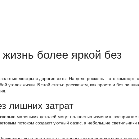
 жизнь более яркой без
золотые люстры и дорогие яхты. На деле роскошь – это комфорт, с
ой уголок жизни. В этой статье расскажем, как просто и без лишни
вия.
ез лишних затрат
есколько маленьких деталей могут полностью изменить восприятие
ветовым потоком создают уютный оазис, а небольшие светильники 
Подушки из льна или хлопка с интересным узором выглядят дорого,