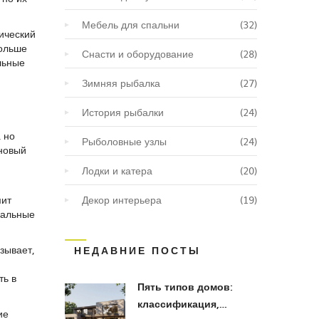
Мебель для спальни
(32)
мический
больше
Снасти и оборудование
(28)
льные
Зимняя рыбалка
(27)
История рыбалки
(24)
 но
Рыболовные узлы
(24)
еновый
Лодки и катера
(20)
мит
Декор интерьера
(19)
иальные
зывает,
НЕДАВНИЕ ПОСТЫ
ть в
Пять типов домов:
классификация,
ие