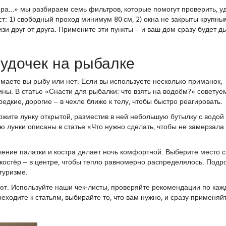
ьера…» мы разбираем семь фильтров, которые помогут проверить, у
: 1) свободный проход минимум 80 см, 2) окна не закрыты крупны
зи друг от друга. Примените эти пункты – и ваш дом сразу будет д
 удочек на рыбалке
аете вы рыбу или нет. Если вы используете несколько приманок,
ины. В статье «Снасти для рыбалки: что взять на водоём?» советуе
едкие, дорогие – в чехле ближе к телу, чтобы быстро реагировать.
ржите лунку открытой, разместив в ней небольшую бутылку с водой
 лунки описаны в статье «Что нужно сделать, чтобы не замерзала 
жение палатки и костра делает ночь комфортной. Выберите место 
 костёр – в центре, чтобы тепло равномерно распределялось. Подр
туризме.
тают. Используйте наши чек‑листы, проверяйте рекомендации по ка
ходите к статьям, выбирайте то, что вам нужно, и сразу применяй