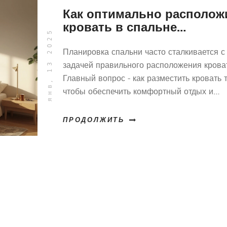
Как оптимально располож
кровать в спальне
янв, 13 2025
относительно двери
Планировка спальни часто сталкивается с
задачей правильного расположения крова
Главный вопрос - как разместить кровать т
чтобы обеспечить комфортный отдых и
гармонию в комнате. В статье вы найдете
оригинальные идеи и полезные советы по
ПРОДОЛЖИТЬ
оптимальному размещению кровати в
зависимости от расположения двери.
Приводимые факты и наблюдения помогу
сделать ваш дом уютнее и удобнее.