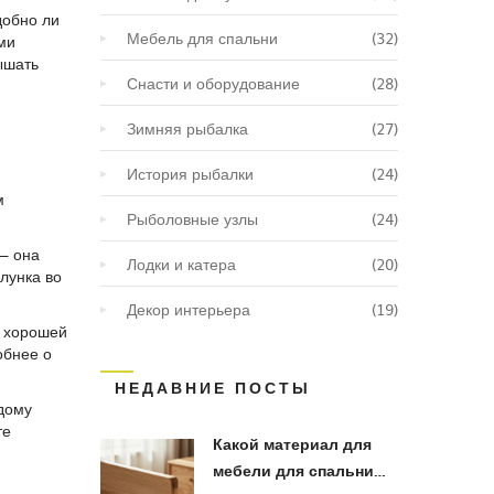
добно ли
Мебель для спальни
(32)
ми
ышать
Снасти и оборудование
(28)
Зимняя рыбалка
(27)
История рыбалки
(24)
м
Рыболовные узлы
(24)
 – она
Лодки и катера
(20)
лунка во
Декор интерьера
(19)
с хорошей
обнее о
НЕДАВНИЕ ПОСТЫ
ждому
те
Какой материал для
мебели для спальни