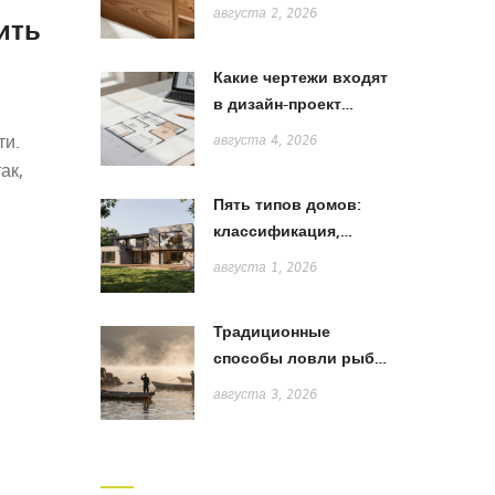
лучше: сравнение
августа 2, 2026
ить
дерева, МДФ и ЛДСП
Какие чертежи входят
в дизайн-проект
квартиры: полный
ти.
августа 4, 2026
список и пояснения
ак,
Пять типов домов:
классификация,
особенности и выбор
августа 1, 2026
стиля
Традиционные
т
способы ловли рыбы
в Японии: от жаберных
августа 3, 2026
сетей до акихады