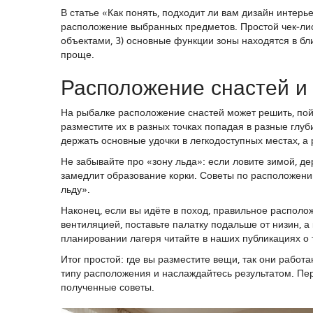
В статье «Как понять, подходит ли вам дизайн интер
расположение выбранных предметов. Простой чек‑лист
объектами, 3) основные функции зоны находятся в бли
проще.
Расположение снастей и
На рыбалке расположение снастей может решить, пойм
разместите их в разных точках попадая в разные глуб
держать основные удочки в легкодоступных местах, а р
Не забывайте про «зону льда»: если ловите зимой, де
замедлит образование корки. Советы по расположению
льду».
Наконец, если вы идёте в поход, правильное располо
вентиляцией, поставьте палатку подальше от низин, а
планировании лагеря читайте в наших публикациях о 
Итог простой: где вы разместите вещи, так они рабо
типу расположения и наслаждайтесь результатом. Пере
полученные советы.