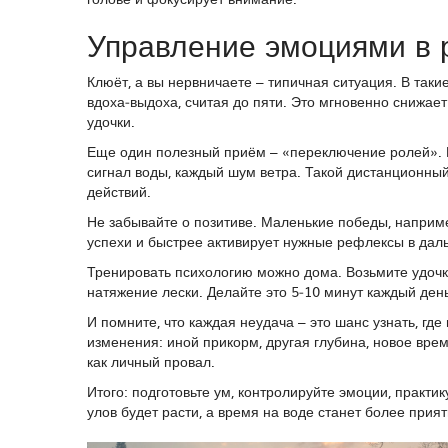
Управление эмоциями в 
Клюёт, а вы нервничаете – типичная ситуация. В так
вдоха‑выдоха, считая до пяти. Это мгновенно снижае
удочки.
Еще один полезный приём – «переключение ролей». П
сигнал воды, каждый шум ветра. Такой дистанционный
действий.
Не забывайте о позитиве. Маленькие победы, наприме
успехи и быстрее активирует нужные рефлексы в да
Тренировать психологию можно дома. Возьмите удочку,
натяжение лески. Делайте это 5‑10 минут каждый ден
И помните, что каждая неудача – это шанс узнать, где
изменения: иной прикорм, другая глубина, новое врем
как личный провал.
Итого: подготовьте ум, контролируйте эмоции, практ
улов будет расти, а время на воде станет более прия