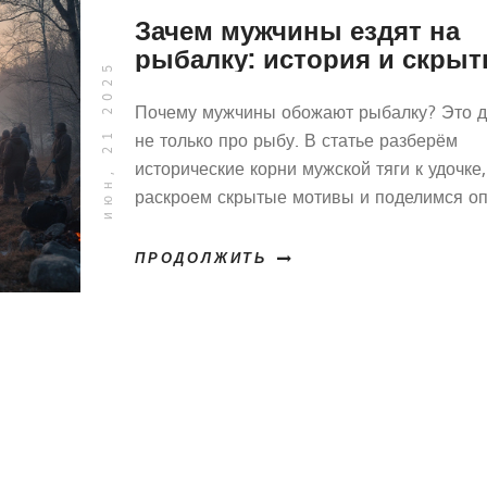
Зачем мужчины ездят на
рыбалку: история и скры
июн, 21 2025
причины
Почему мужчины обожают рыбалку? Это д
не только про рыбу. В статье разберём
исторические корни мужской тяги к удочке,
раскроем скрытые мотивы и поделимся о
о том, как рыбалка влияет на психологиче
состояние. Присмотримся к советам, кото
ПРОДОЛЖИТЬ
помогут сделать каждую поездку на водоё
только удачной, но и полезной для души. 
цифры и честные наблюдения — всё по де