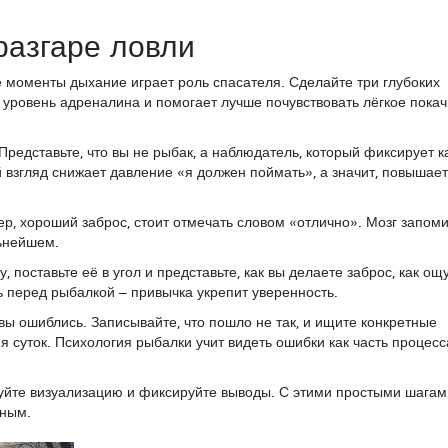
разгаре ловли
ие моменты дыхание играет роль спасателя. Сделайте три глубоких
т уровень адреналина и помогает лучше почувствовать лёгкое пока
редставьте, что вы не рыбак, а наблюдатель, который фиксирует 
 взгляд снижает давление «я должен поймать», а значит, повышает
р, хороший заброс, стоит отмечать словом «отлично». Мозг запом
льнейшем.
 поставьте её в угол и представьте, как вы делаете заброс, как о
ь перед рыбалкой – привычка укрепит уверенность.
 вы ошиблись. Записывайте, что пошло не так, и ищите конкретные
я суток. Психология рыбалки учит видеть ошибки как часть процесса
икуйте визуализацию и фиксируйте выводы. С этими простыми шага
тным.