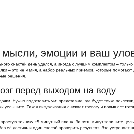
 мысли, эмоции и ваш уло
ьного снастей день удался, а иногда с лучшим комплектом – только
лки – это не магия, а набор реальных приёмов, которые помогают
рые решения.
озг перед выходом на воду
очки. Нужно подготовить ум: представьте, где будет точка поклевки,
вы услышите. Такая визуализация снижает тревогу и повышает гото
 простую технику «5‑минутный план». За пять минут запишите цель
бов её достичь и один способ проверить результат. Это устраняет 