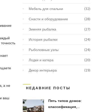
Мебель для спальни
(32)
Снасти и оборудование
(28)
чивание
Зимняя рыбалка
(27)
каждый
История рыбалки
(24)
 точность
Рыболовные узлы
(24)
инает
Лодки и катера
(20)
щущаете
Декор интерьера
(19)
, а не
НЕДАВНИЕ ПОСТЫ
ми ваш
Пять типов домов:
классификация,