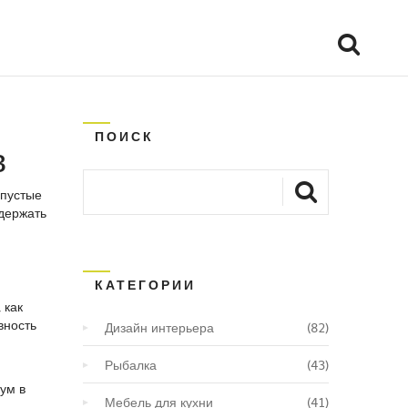
ПОИСК
в
 пустые
 держать
КАТЕГОРИИ
 как
вность
Дизайн интерьера
(82)
Рыбалка
(43)
шум в
Мебель для кухни
(41)