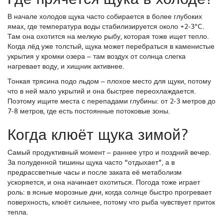
В начале холодов щука часто собирается в более глубоких
ямах, где температура воды стабилизируется около +2‑3°C.
Там она охотится на мелкую рыбу, которая тоже ищет тепло.
Когда лёд уже толстый, щука может перебраться в каменистые
укрытия у кромки озера – там воздух от солнца слегка
нагревает воду, и хищник активнее.
Тонкая трясина подо льдом – плохое место для щуки, потому
что в ней мало укрытий и она быстрее переохлаждается.
Поэтому ищите места с перепадами глубины: от 2‑3 метров до
7‑8 метров, где есть постоянные потоковые зоны.
Когда клюёт щука зимой?
Самый продуктивный момент – раннее утро и поздний вечер.
За полуденной тишины щука часто “отдыхает”, а в
предрассветные часы и после заката её метаболизм
ускоряется, и она начинает охотиться. Погода тоже играет
роль: в ясные морозные дни, когда солнце быстро прогревает
поверхность, клюёт сильнее, потому что рыба чувствует приток
тепла.