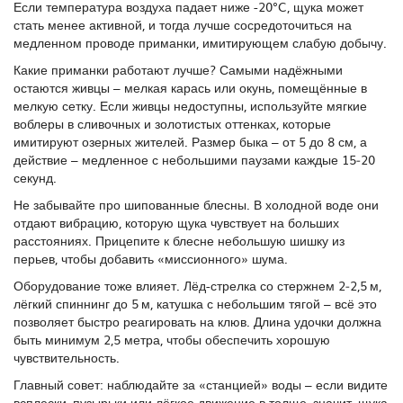
Если температура воздуха падает ниже -20°C, щука может
стать менее активной, и тогда лучше сосредоточиться на
медленном проводе приманки, имитирующем слабую добычу.
Какие приманки работают лучше? Самыми надёжными
остаются живцы – мелкая карась или окунь, помещённые в
мелкую сетку. Если живцы недоступны, используйте мягкие
воблеры в сливочных и золотистых оттенках, которые
имитируют озерных жителей. Размер быка – от 5 до 8 см, а
действие – медленное с небольшими паузами каждые 15‑20
секунд.
Не забывайте про шипованные блесны. В холодной воде они
отдают вибрацию, которую щука чувствует на больших
расстояниях. Прицепите к блесне небольшую шишку из
перьев, чтобы добавить «миссионного» шума.
Оборудование тоже влияет. Лёд-стрелка со стержнем 2‑2,5 м,
лёгкий спиннинг до 5 м, катушка с небольшим тягой – всё это
позволяет быстро реагировать на клюв. Длина удочки должна
быть минимум 2,5 метра, чтобы обеспечить хорошую
чувствительность.
Главный совет: наблюдайте за «станцией» воды – если видите
всплески, пузырьки или лёгкое движение в толще, значит, щука