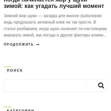
зимой: как угадать лучший момент
Зимний жор щуки — загадка для многих рыболовов:
ведь предсказать активный клев не так просто. В
статье разбираем, когда щука начинает по-настоящему
жировать зимой, как погода и другие факторы влияют
на ее аппетит, и какие приманки работают лучше
ПРОДОЛЖИТЬ
всего в этот период. Делюсь реальными советами и
наблюдениями, которые помогут поймать крупную
щуку даже в самый капризный лед. Подсказываю, как
не пропустить начало зимнего жора и чем отличаются
ПОИСК
декабрьский, январский и февральский клев.
КАТЕГОРИИ