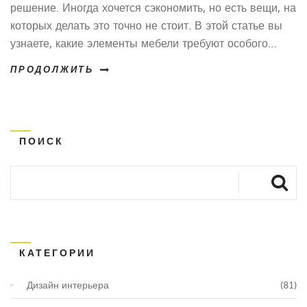
решение. Иногда хочется сэкономить, но есть вещи, на
которых делать это точно не стоит. В этой статье вы
узнаете, какие элементы мебели требуют особого
внимания, как выбирать материалы и почему
ПРОДОЛЖИТЬ
фурнитура бывает важнее внешнего вида. Мы
разберём частые ошибки и дадим конкретные советы,
чтобы спальня радовала не только первый год после
покупки.
ПОИСК
КАТЕГОРИИ
Дизайн интерьера
(81)