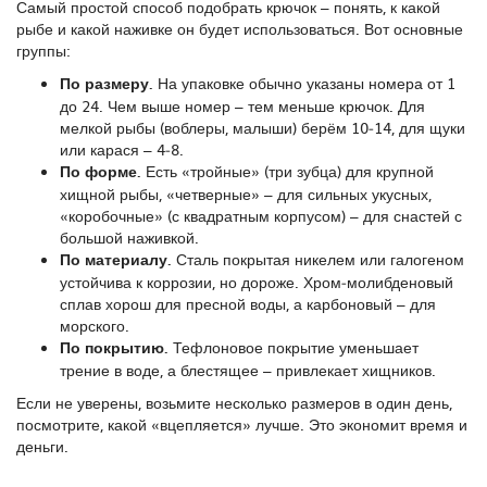
Самый простой способ подобрать крючок – понять, к какой
рыбе и какой наживке он будет использоваться. Вот основные
группы:
По размеру.
На упаковке обычно указаны номера от 1
до 24. Чем выше номер – тем меньше крючок. Для
мелкой рыбы (воблеры, малыши) берём 10‑14, для щуки
или карася – 4‑8.
По форме.
Есть «тройные» (три зубца) для крупной
хищной рыбы, «четверные» – для сильных укусных,
«коробочные» (с квадратным корпусом) – для снастей с
большой наживкой.
По материалу.
Сталь покрытая никелем или галогеном
устойчива к коррозии, но дороже. Хром‑молибденовый
сплав хорош для пресной воды, а карбоновый – для
морского.
По покрытию.
Тефлоновое покрытие уменьшает
трение в воде, а блестящее – привлекает хищников.
Если не уверены, возьмите несколько размеров в один день,
посмотрите, какой «вцепляется» лучше. Это экономит время и
деньги.