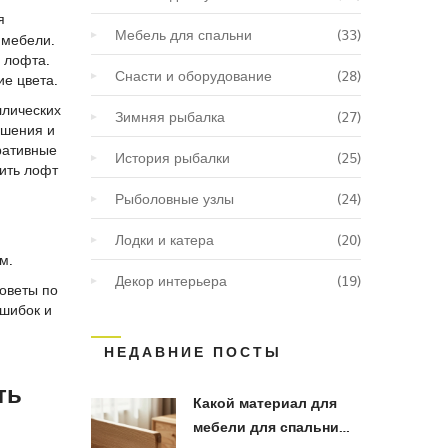
я
Мебель для спальни
(33)
 мебели.
 лофта.
Снасти и оборудование
(28)
ие цвета.
ллических
Зимняя рыбалка
(27)
ешения и
ративные
История рыбалки
(25)
ить лофт
Рыболовные узлы
(24)
Лодки и катера
(20)
м.
Декор интерьера
(19)
советы по
ошибок и
НЕДАВНИЕ ПОСТЫ
ть
Какой материал для
мебели для спальни