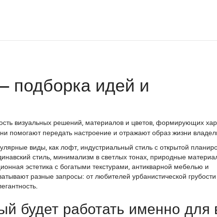
— подборка идей и
ность визуальных решений, материалов и цветов, формирующих хар
они помогают передать настроение и отражают образ жизни владел
улярные виды, как
лофт
,
индустриальный стиль с открытой планиро
динавский стиль
,
минимализм в светлых тонах, природные материа
ионная эстетика с богатыми текстурами, антикварной мебелью и
хватывают разные запросы: от любителей урбанистической грубости
легантность.
рый будет работать именно для 