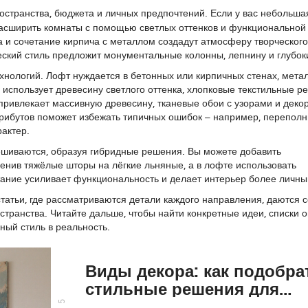
остранства, бюджета и личных предпочтений. Если у вас небольша
расширить комнаты с помощью светлых оттенков и функциональной
а и сочетание кирпича с металлом создадут атмосферу творческого
еский стиль предложит монументальные колонны, лепнину и глубок
хнологий. Лофт нуждается в бетонных или кирпичных стенах, мета
ь использует древесину светлого оттенка, хлопковые текстильные р
привлекает массивную древесину, тканевые обои с узорами и деко
трибутов поможет избежать типичных ошибок – например, переполн
актер.
мешиваются, образуя гибридные решения. Вы можете добавить
менив тяжёлые шторы на лёгкие льняные, а в лофте использовать
тание усиливает функциональность и делает интерьер более личны
татьи, где рассматриваются детали каждого направления, даются 
странства. Читайте дальше, чтобы найти конкретные идеи, списки 
ный стиль в реальность.
Виды декора: как подобра
стильные решения для
любого интерьера