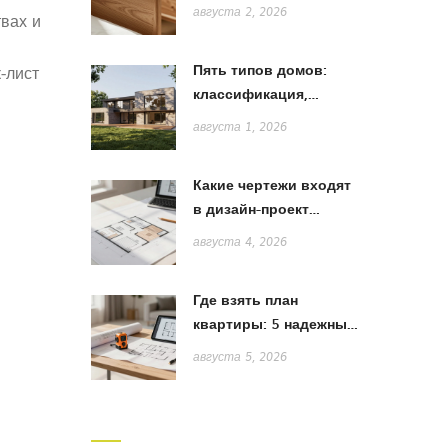
лучше: сравнение
августа 2, 2026
твах и
дерева, МДФ и ЛДСП
Пять типов домов:
‑лист
классификация,
особенности и выбор
августа 1, 2026
стиля
Какие чертежи входят
в дизайн-проект
квартиры: полный
августа 4, 2026
список и пояснения
Где взять план
квартиры: 5 надежных
способов получить
августа 5, 2026
точную схему для
ремонта