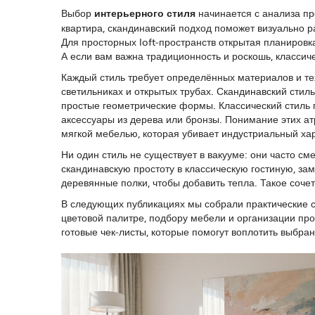
Выбор
интерьерного стиля
начинается с анализа пр
квартира, скандинавский подход поможет визуально 
Для просторных loft‑пространств открытая планировк
А если вам важна традиционность и роскошь, классич
Каждый стиль требует определённых материалов и те
светильниках и открытых трубах. Скандинавский стил
простые геометрические формы. Классический стиль 
аксессуары из дерева или бронзы. Понимание этих а
мягкой мебелью, которая убивает индустриальный хар
Ни один стиль не существует в вакууме: они часто с
скандинавскую простоту в классическую гостиную, за
деревянные полки, чтобы добавить тепла. Такое соче
В следующих публикациях мы собрали практические с
цветовой палитре, подбору мебели и организации про
готовые чек‑листы, которые помогут воплотить выбран