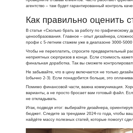
агентство – там будет гарантированный контроль каче
Как правильно оценить 
В статье «Сколько брать за работу по графическому
ценообразования. Главное – опыт дизайнера, сложност
профи с 5‑летним стажем уже в диапазоне 3000‑5000
Чтобы не переплатить, спросите предварительный рас
неприятных сюрпризов в конце. Если стоимость кажетс
финальная доработка. Так вы сможете контролировать
Не забывайте, что в цену включается не только дизай
(обычно 2‑3). Если понадобится больше, это оплачива
Помимо финансовой части, важна коммуникация. Хор
варианты, а не просто бросает вам готовый файл. Ес
не откладывать.
Итак, подводя итог: выбирайте дизайнера, ориентиру
бюджет. Следите за трендами 2024‑го года, чтобы ва
найдёте массу полезных статей, которые помогут сде