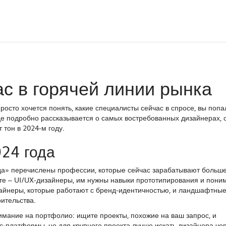
ас в горячей линии рынка
осто хочется понять, какие специалисты сейчас в спросе, вы попа
де подробно рассказывается о самых востребованных дизайнерах, о
 тон в 2024‑м году.
024 года
да» перечислены профессии, которые сейчас зарабатывают больше
те – UI/UX‑дизайнеры, им нужны навыки прототипирования и пони
зайнеры, которые работают с бренд‑идентичностью, и ландшафтны
ительства.
имание на портфолио: ищите проекты, похожие на ваш запрос, и
с‑платформы, но для крупного проекта лучше искать дизайнера че