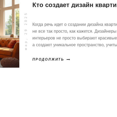
Кто создает дизайн кварт
мар, 29 2025
Когда речь идет о создании дизайна кварт
не все так просто, как кажется. Дизайнеры
интерьеров не просто выбирают красивые
а создают уникальное пространство, учит
эргономику, стиль и предпочтения хозяев.
статье обсуждаются нюансы работы
ПРОДОЛЖИТЬ
дизайнеров, что включает исследование
современного рынка и изучение потребно
клиентов. Также освещаются ключевые ас
проекта квартиры и как избежать популяр
ошибок.