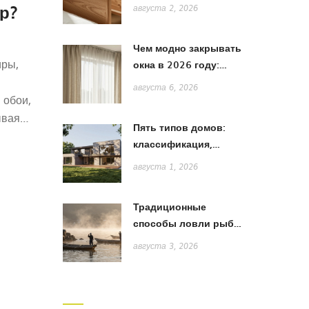
лучше: сравнение
ир?
августа 2, 2026
дерева, МДФ и ЛДСП
Чем модно закрывать
иры,
окна в 2026 году:
тренды штор, жалюзи
августа 6, 2026
и рулонных систем
 обои,
ывая
Пять типов домов:
 В
классификация,
особенности и выбор
августа 1, 2026
стиля
стей
пекты
Традиционные
способы ловли рыбы
ных
в Японии: от жаберных
августа 3, 2026
сетей до акихады