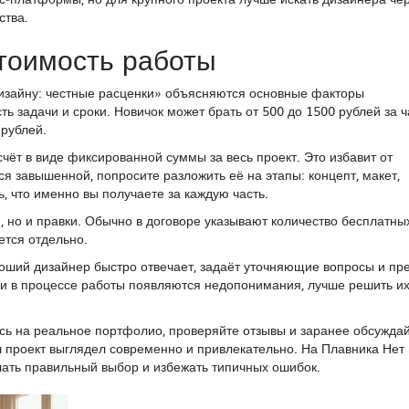
ства.
стоимость работы
 дизайну: честные расценки» объясняются основные факторы
ь задачи и сроки. Новичок может брать от 500 до 1500 рублей за ч
 рублей.
чёт в виде фиксированной суммы за весь проект. Это избавит от
я завышенной, попросите разложить её на этапы: концепт, макет,
, что именно вы получаете за каждую часть.
н, но и правки. Обычно в договоре указывают количество бесплатны
ется отдельно.
оший дизайнер быстро отвечает, задаёт уточняющие вопросы и пр
ли в процессе работы появляются недопонимания, лучше решить их 
ясь на реальное портфолио, проверяйте отзывы и заранее обсужда
ш проект выглядел современно и привлекательно. На Плавника Нет
лать правильный выбор и избежать типичных ошибок.