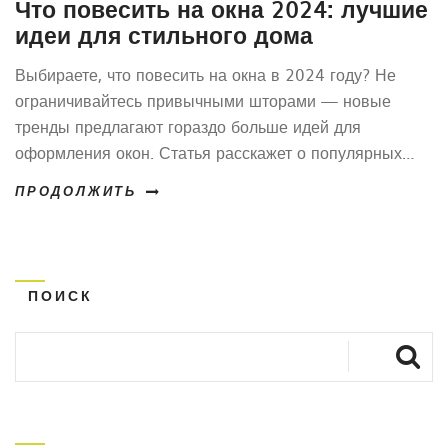
Что повесить на окна 2024: лучшие
идеи для стильного дома
Выбираете, что повесить на окна в 2024 году? Не
ограничивайтесь привычными шторами — новые
тренды предлагают гораздо больше идей для
оформления окон. Статья расскажет о популярных
типах штор, жалюзи, римских и рулонных системах, а
ПРОДОЛЖИТЬ
также добавит личные советы и интересные нюансы,
о которых редко вспоминают дизайнеры. Если хотите
сделать дом уютнее и современнее — эта подборка
для вас.
ПОИСК