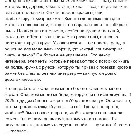
Сегодня в дизайне интерьера 2025 ключевое —
натуральные
материалы
,
дерево, камень, лён, глина — всё, что дышит и не
вызывает аллергию
. Они не просто красивы, они
стабилизируют микроклимат. Вместо глянцевых фасадов —
матовые поверхности, которые не царапаются и не собирают
пыль.
Планировка интерьера
,
особенно кухни и гостиной
,
стала про гибкость: зоны не жёстко разделены, а плавно
переходят друг в друга. Угловая кухня — не просто тренд, а
решение для маленьких квартир, где каждый сантиметр на
счету. А декор? Он больше не украшение. Это
декор
интерьера
,
элементы, которые передают твою историю: книга
на полке, кружка с ручкой, которую ты привёз с поездки, фото в
рамке без стекла
. Без них интерьер — как пустой дом с
дорогой мебелью.
Что не работает? Слишком много белого. Слишком много
зеркал. Слишком много мебели, которую ты не используешь. В
2025 году дизайнеры говорят: «Убери половину». Осталось то,
что ты трогаешь каждый день — и всё. Тренды не про то,
чтобы всё было новое, а про то, чтобы каждая вещь имела
смысл. Ты не покупаешь стул, потому что он в моде. Ты
покупаешь его, потому что сидеть на нём — приятно. И вот это
— главное.