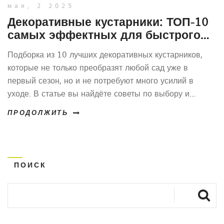
мая, 2 2025
Декоративные кустарники: ТОП-10
самых эффектных для быстрого
преображения вашего сада
Подборка из 10 лучших декоративных кустарников,
которые не только преобразят любой сад уже в
первый сезон, но и не потребуют много усилий в
уходе. В статье вы найдёте советы по выбору и
высадке, интересные факты о популярных видах и
ПРОДОЛЖИТЬ
практические лайфхаки для создания настоящего
зеленого оазиса вокруг дома. Особое внимание
уделено сочетаемости кустов и их декоративности на
протяжении всего сезона. Узнайте, как выбрать самый
ПОИСК
подходящий куст именно для вашего участка.