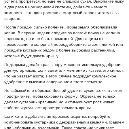
успела прогреться, но еще не слишком сухая. Выкопайте ямку
в два раза шире корневой системы, добавьте немного
компоста – это даст растению стартовый запас питательных
веществ.
После посадки сильно полейте, чтобы земля обволакивала
корни. В первые недели следите за влагой: почва не должна
подсыхать, но и не быть подмокшей. Для защиты от
промерзания в холодный период оберните ствол пленкой или
посадите кустарник рядом с более высокими растениями,
которые будут давать крышу.
Подкормки делайте раз в пару месяцев, используя удобрения
для кустарников. Если заметили желтение листьев, это сигнал,
что не хватает азота; в этом случае подойдёт комплексное
удобрение с высоким содержанием этого элемента.
Не забывайте о обрезке. Весной удалите сухие ветки, а летом
подстригайте, чтобы сохранять форму. Обрезка не только
делает кустарник красивым, но и стимулирует рост новых
побегов и улучшает проветриваемость кроны.
Если хотите добавить интересные акценты, попробуйте
комбинировать кустарники с декоративными камнями, гравием
или небольшими водоемами. Такое сочетание усиливает