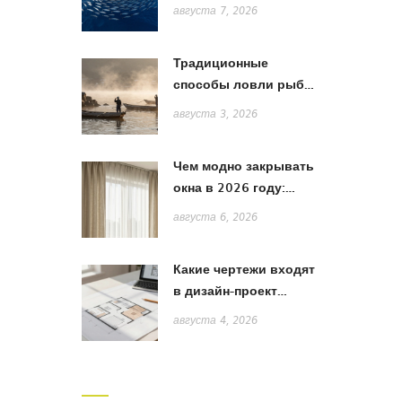
Атлантический или
августа 7, 2026
Индийский?
Традиционные
способы ловли рыбы
в Японии: от жаберных
августа 3, 2026
сетей до акихады
Чем модно закрывать
окна в 2026 году:
тренды штор, жалюзи
августа 6, 2026
и рулонных систем
Какие чертежи входят
в дизайн-проект
квартиры: полный
августа 4, 2026
список и пояснения