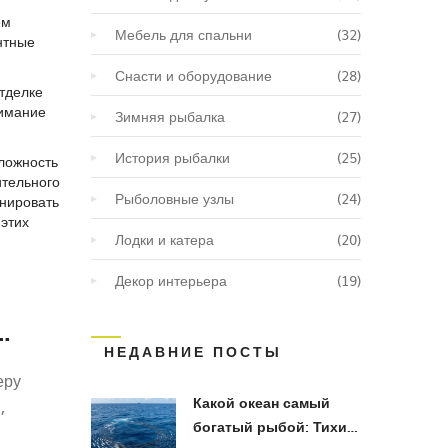
ем
Мебель для спальни
(32)
нтные
Снасти и оборудование
(28)
отделке
нимание
Зимняя рыбалка
(27)
История рыбалки
(25)
сложность
ительного
Рыболовные узлы
(24)
анировать
 этих
Лодки и катера
(20)
Декор интерьера
(19)
НЕДАВНИЕ ПОСТЫ
еру
Какой океан самый
,
богатый рыбой: Тихий,