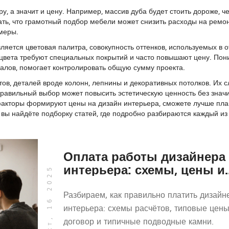
, а значит и цену. Например, массив дуба будет стоить дороже, ч
ть, что грамотный подбор мебели может снизить расходы на ремо
меры.
вляется
цветовая палитра
,
совокупность оттенков, используемых в 
 цвета требуют специальных покрытий и часто повышают цену. По
риалов, помогает контролировать общую сумму проекта.
тов
,
деталей вроде колонн, лепнины и декоративных потолков
. Их 
равильный выбор может повысить эстетическую ценность без знач
е факторы формируют цены на дизайн интерьера, сможете лучше пл
вы найдёте подборку статей, где подробно разбираются каждый из
Оплата работы дизайнера
интерьера: схемы, цены и
окт, 16 2025
договор
Разбираем, как правильно платить дизайн
интерьера: схемы расчётов, типовые цены
договор и типичные подводные камни.