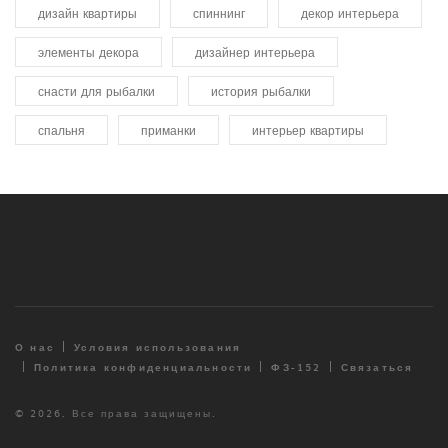
дизайн квартиры
спиннинг
декор интерьера
элементы декора
дизайнер интерьера
снасти для рыбалки
история рыбалки
спальня
приманки
интерьер квартиры
О нас
Условия использования
Политика конфиденциальности
ФЗ-152
Связаться
© 2026. Все права защищены.