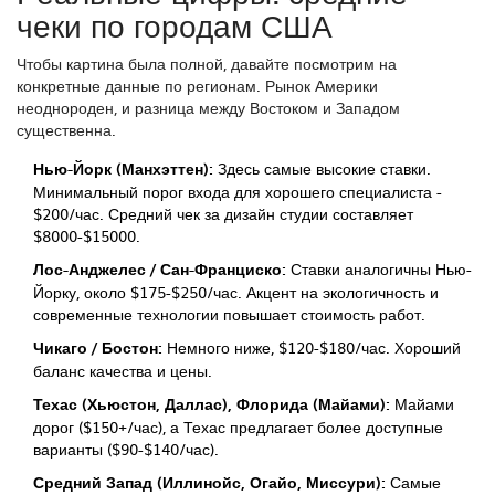
чеки по городам США
Чтобы картина была полной, давайте посмотрим на
конкретные данные по регионам. Рынок Америки
неоднороден, и разница между Востоком и Западом
существенна.
Нью-Йорк (Манхэттен):
Здесь самые высокие ставки.
Минимальный порог входа для хорошего специалиста -
$200/час. Средний чек за дизайн студии составляет
$8000-$15000.
Лос-Анджелес / Сан-Франциско:
Ставки аналогичны Нью-
Йорку, около $175-$250/час. Акцент на экологичность и
современные технологии повышает стоимость работ.
Чикаго / Бостон:
Немного ниже, $120-$180/час. Хороший
баланс качества и цены.
Техас (Хьюстон, Даллас), Флорида (Майами):
Майами
дорог ($150+/час), а Техас предлагает более доступные
варианты ($90-$140/час).
Средний Запад (Иллинойс, Огайо, Миссури):
Самые