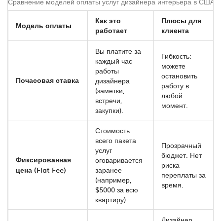
Сравнение моделей оплаты услуг дизайнера интерьера в США
Как это
Плюсы для
Модель оплаты
работает
клиента
Вы платите за
Гибкость:
каждый час
можете
работы
остановить
Почасовая ставка
дизайнера
работу в
(заметки,
любой
встречи,
момент.
закупки).
Стоимость
всего пакета
Прозрачный
услуг
бюджет. Нет
Фиксированная
оговаривается
риска
цена (Flat Fee)
заранее
переплаты за
(например,
время.
$5000 за всю
квартиру).
Дизайнер