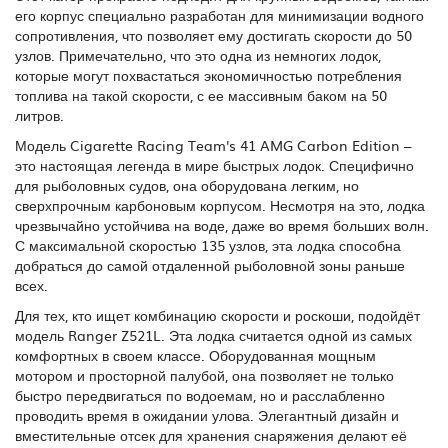
его корпус специально разработан для минимизации водного
сопротивления, что позволяет ему достигать скорости до 50
узлов. Примечательно, что это одна из немногих лодок,
которые могут похвастаться экономичностью потребления
топлива на такой скорости, с ее массивным баком на 50
литров.
Модель Cigarette Racing Team's 41 AMG Carbon Edition –
это настоящая легенда в мире быстрых лодок. Специфично
для рыболовных судов, она оборудована легким, но
сверхпрочным карбоновым корпусом. Несмотря на это, лодка
чрезвычайно устойчива на воде, даже во время больших волн.
С максимальной скоростью 135 узлов, эта лодка способна
добраться до самой отдаленной рыболовной зоны раньше
всех.
Для тех, кто ищет комбинацию скорости и роскоши, подойдёт
модель Ranger Z521L. Эта лодка считается одной из самых
комфортных в своем классе. Оборудованная мощным
мотором и просторной палубой, она позволяет не только
быстро передвигаться по водоемам, но и расслабленно
проводить время в ожидании улова. Элегантный дизайн и
вместительные отсек для хранения снаряжения делают её