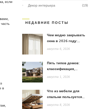
ка, если
Декор интерьера
(19)
вами,
НЕДАВНИЕ ПОСТЫ
 часть
Чем модно закрывать
окна в 2026 году:
тренды штор, жалюзи
августа 6, 2026
и рулонных систем
Пять типов домов:
классификация,
особенности и выбор
августа 1, 2026
стиля
из
е в
Что из мебели для
спальни пользуется
спросом в 2026 году:
там,
августа 8, 2026
тренды и выбор