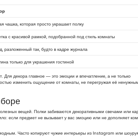
ор
ая чашка, которая просто украшает полку
етка с красивой рамкой, подобранной под стиль комнаты
д, разложенный так, будто в кадре журнала
тина только для украшения гостиной
ет. Для декора главное — это эмоции и впечатление, а не только
ностью изменить ощущение от комнаты, не перегружая её ненужны
ыборе
олезных вещей. Полки забиваются декоративными свечами или ка
вило: если предмет не вызывает у вас эмоцию или не дополняет ком
одным. Часто копируют чужие интерьеры из Instagram или шоурум