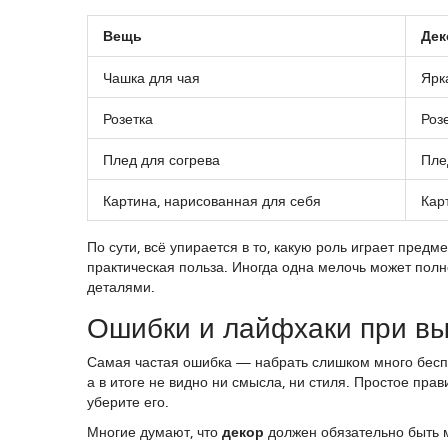
Вещь
Дек
Чашка для чая
Ярк
Розетка
Роз
Плед для согрева
Пле
Картина, нарисованная для себя
Кар
По сути, всё упирается в то, какую роль играет предм
практическая польза. Иногда одна мелочь может пол
деталями.
Ошибки и лайфхаки при в
Самая частая ошибка — набрать слишком много бесп
а в итоге не видно ни смысла, ни стиля. Простое пра
уберите его.
Многие думают, что
декор
должен обязательно быть м