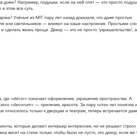
в доме? Например, подушка: если на ней спят — это просто подуш
 в этом вся суть.
ома? Учёные из MIT пару лет назад доказали, что даже простые
ля или светильников — влияют на наше настроение. Простыми сло
и сделать жизнь проще. Декор — это не просто 'украшательство', а
а, где «décor» означает оформление, украшение пространства. А
нского «decorum» — приличие, красота. За пару сотен лет понятие 
ше относилось только к дворцам и театрам, теперь встречается даж
енты, которые делают интерьер интереснее, но не решают строго
на висит на стене только чтобы было не пусто, это декор, если же 