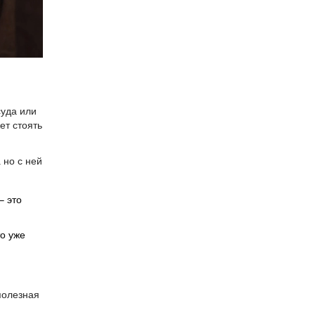
суда или
ет стоять
 но с ней
— это
то уже
полезная