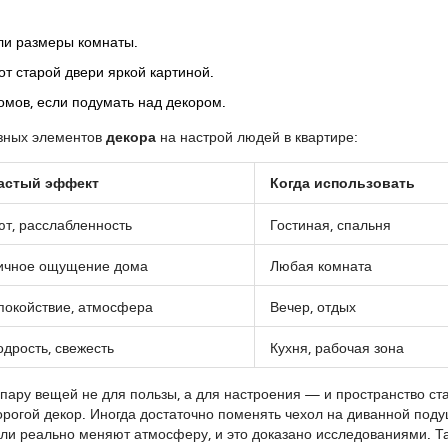
или размеры комнаты.
т старой двери яркой картиной.
омов, если подумать над декором.
азных элементов
декора
на настрой людей в квартире:
астый эффект
Когда использовать
ют, расслабленность
Гостиная, спальня
ичное ощущение дома
Любая комната
покойствие, атмосфера
Вечер, отдых
одрость, свежесть
Кухня, рабочая зона
 пару вещей не для пользы, а для настроения — и пространство ст
рогой декор. Иногда достаточно поменять чехол на диванной поду
ли реально меняют атмосферу, и это доказано исследованиями. Та