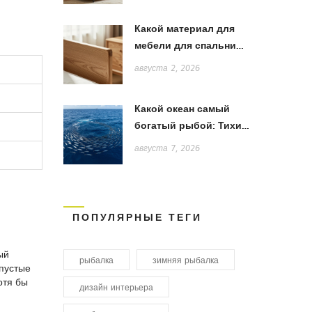
Какой материал для
мебели для спальни
лучше: сравнение
августа 2, 2026
дерева, МДФ и ЛДСП
Какой океан самый
богатый рыбой: Тихий,
Атлантический или
августа 7, 2026
Индийский?
ПОПУЛЯРНЫЕ ТЕГИ
ый
рыбалка
зимняя рыбалка
 пустые
отя бы
дизайн интерьера