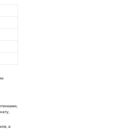
ми
ртинками,
нату,
ов, а