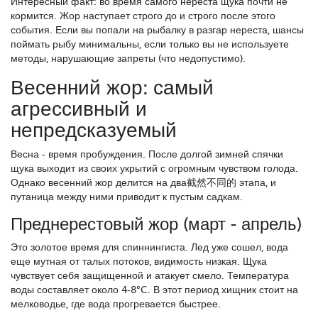
Интересный факт: во время самого нереста щука почти не
кормится. Жор наступает строго до и строго после этого
события. Если вы попали на рыбалку в разгар нереста, шансы
поймать рыбу минимальны, если только вы не используете
методы, нарушающие запреты (что недопустимо).
Весенний жор: самый
агрессивный и
непредсказуемый
Весна - время пробуждения. После долгой зимней спячки
щука выходит из своих укрытий с огромным чувством голода.
Однако весенний жор делится на два截然不同的 этапа, и
путаница между ними приводит к пустым садкам.
Преднерестовый жор (март - апрель)
Это золотое время для спиннингиста. Лед уже сошел, вода
еще мутная от талых потоков, видимость низкая. Щука
чувствует себя защищенной и атакует смело. Температура
воды составляет около 4-8°C. В этот период хищник стоит на
мелководье, где вода прогревается быстрее.