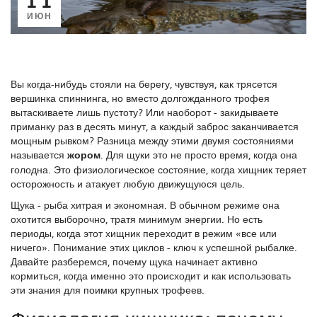
ИЮН
Вы когда-нибудь стояли на берегу, чувствуя, как трясется
вершинка спиннинга, но вместо долгожданного трофея
вытаскиваете лишь пустоту? Или наоборот - закидываете
приманку раз в десять минут, а каждый заброс заканчивается
мощным рывком? Разница между этими двумя состояниями
называется
жором
. Для щуки это не просто время, когда она
голодна. Это физиологическое состояние, когда хищник теряет
осторожность и атакует любую движущуюся цель.
Щука - рыба хитрая и экономная. В обычном режиме она
охотится выборочно, тратя минимум энергии. Но есть
периоды, когда этот хищник переходит в режим «все или
ничего». Понимание этих циклов - ключ к успешной рыбалке.
Давайте разберемся, почему щука начинает активно
кормиться, когда именно это происходит и как использовать
эти знания для поимки крупных трофеев.