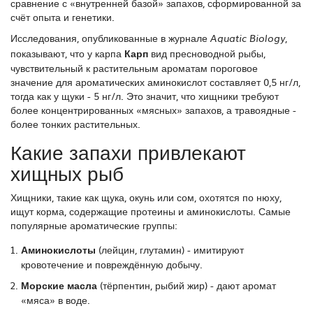
сравнение с «внутренней базой» запахов, сформированной за
счёт опыта и генетики.
Исследования, опубликованные в журнале
,
Aquatic Biology
показывают, что у карпа
Карп
вид пресноводной рыбы,
чувствительный к растительным ароматам
пороговое
значение для ароматических аминокислот составляет 0,5 нг/л,
тогда как у щуки - 5 нг/л. Это значит, что хищники требуют
более концентрированных «мясных» запахов, а травоядные -
более тонких растительных.
Какие запахи привлекают
хищных рыб
Хищники, такие как щука, окунь или сом, охотятся по нюху,
ищут корма, содержащие протеины и аминокислоты. Самые
популярные ароматические группы:
Аминокислоты
(лейцин, глутамин) - имитируют
кровотечение и повреждённую добычу.
Морские масла
(тёрпентин, рыбий жир) - дают аромат
«мяса» в воде.