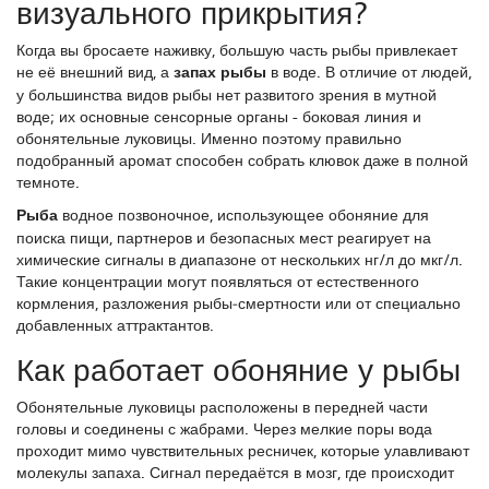
визуального прикрытия?
Когда вы бросаете наживку, большую часть рыбы привлекает
не её внешний вид, а
запах рыбы
в воде. В отличие от людей,
у большинства видов рыбы нет развитого зрения в мутной
воде; их основные сенсорные органы - боковая линия и
обонятельные луковицы. Именно поэтому правильно
подобранный аромат способен собрать клювок даже в полной
темноте.
Рыба
водное позвоночное, использующее обоняние для
поиска пищи, партнеров и безопасных мест
реагирует на
химические сигналы в диапазоне от нескольких нг/л до мкг/л.
Такие концентрации могут появляться от естественного
кормления, разложения рыбы‑смертности или от специально
добавленных аттрактантов.
Как работает обоняние у рыбы
Обонятельные луковицы расположены в передней части
головы и соединены с жабрами. Через мелкие поры вода
проходит мимо чувствительных ресничек, которые улавливают
молекулы запаха. Сигнал передаётся в мозг, где происходит