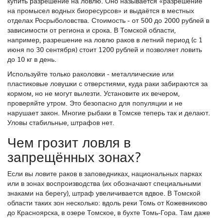
купить разрешение на ловлю. Оно называется «разрешение
на промысел водных биоресурсов» и выдаётся в местных
отделах Росрыболовства. Стоимость - от 500 до 2000 рублей в
зависимости от региона и срока. В Томской области,
например, разрешение на ловлю раков в летний период (с 1
июня по 30 сентября) стоит 1200 рублей и позволяет ловить
до 10 кг в день.
Используйте только раколовки - металлические или
пластиковые ловушки с отверстиями, куда раки забираются за
кормом, но не могут вылезти. Установите их вечером,
проверяйте утром. Это безопасно для популяции и не
нарушает закон. Многие рыбаки в Томске теперь так и делают.
Уловы стабильные, штрафов нет.
Чем грозит ловля в
запрещённых зонах?
Если вы ловите раков в заповедниках, национальных парках
или в зонах воспроизводства (их обозначают специальными
знаками на берегу), штраф увеличивается вдвое. В Томской
области таких зон несколько: вдоль реки Томь от Кожевниково
до Красноярска, в озере Томское, в бухте Томь-Гора. Там даже