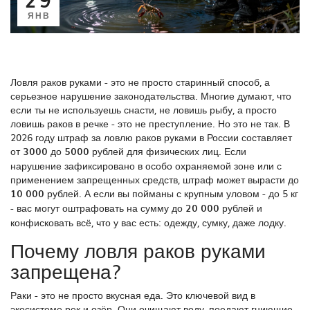
ЯНВ
Ловля раков руками - это не просто старинный способ, а
серьезное нарушение законодательства. Многие думают, что
если ты не используешь снасти, не ловишь рыбу, а просто
ловишь раков в речке - это не преступление. Но это не так. В
2026 году штраф за ловлю раков руками в России составляет
от
3000
до
5000
рублей для физических лиц. Если
нарушение зафиксировано в особо охраняемой зоне или с
применением запрещенных средств, штраф может вырасти до
10 000
рублей. А если вы пойманы с крупным уловом - до 5 кг
- вас могут оштрафовать на сумму до
20 000
рублей и
конфисковать всё, что у вас есть: одежду, сумку, даже лодку.
Почему ловля раков руками
запрещена?
Раки - это не просто вкусная еда. Это ключевой вид в
экосистеме рек и озёр. Они очищают воду, поедают гниющие