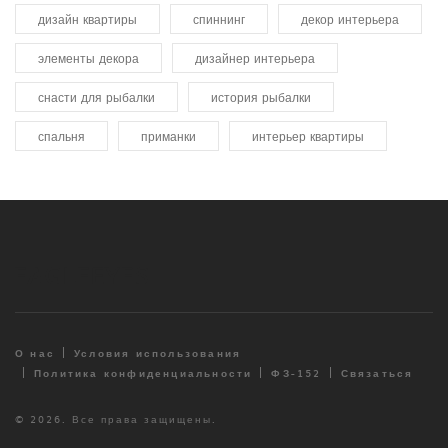
дизайн квартиры
спиннинг
декор интерьера
элементы декора
дизайнер интерьера
снасти для рыбалки
история рыбалки
спальня
приманки
интерьер квартиры
О нас
Условия использования
Политика конфиденциальности
ФЗ-152
Связаться
© 2026. Все права защищены.