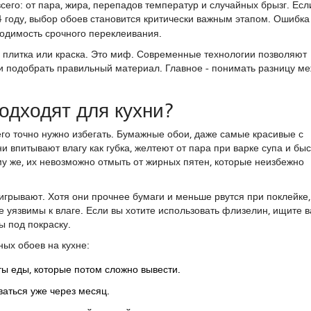
его: от пара, жира, перепадов температур и случайных брызг. Есл
4
году, выбор обоев становится критически важным этапом. Ошибка
ходимость срочного переклеивания.
ко плитка или краска. Это миф. Современные технологии позволяют
ли подобрать правильный материал. Главное - понимать разницу м
одходят для кухни?
его точно нужно избегать. Бумажные обои, даже самые красивые с
и впитывают влагу как губка, желтеют от пара при варке супа и бы
му же, их невозможно отмыть от жирных пятен, которые неизбежно
игрывают. Хотя они прочнее бумаги и меньше рвутся при поклейке,
 уязвимы к влаге. Если вы хотите использовать флизелин, ищите 
ы под покраску.
ых обоев на кухне:
ы еды, которые потом сложно вывести.
ваться уже через месяц.