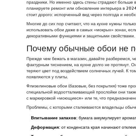
праздники. Но именно здесь стены страдают больше вс
планируете ремонт или обновление интерьера в
202
стоит дорого: испорченный вид через полгода и необ
Многие до сих пор считают, что на кухне нужны толь
использовать обои даже в самых «мокрых» зонах, ес
декоративными функциями и защитными свойствами.
Почему обычные обои не п
Прежде чем бежать в магазин, давайте разберемся, ч
фактурным тиснением, на кухне долго не протянут. Он
теряют цвет под воздействием солнечных лучей. К то
появляются у плиты.
Флизелиновые обои (базовые, без покрытия) тоже про
специальной водоотталкивающей прослойки они также
с маркировкой «моющиеся» или те, что предназначен
Проблемы, с которыми сталкиваются владельцы обычн
Впитывание запахов:
бумага аккумулирует аромат
Деформация:
от конденсата края начинают отклеи