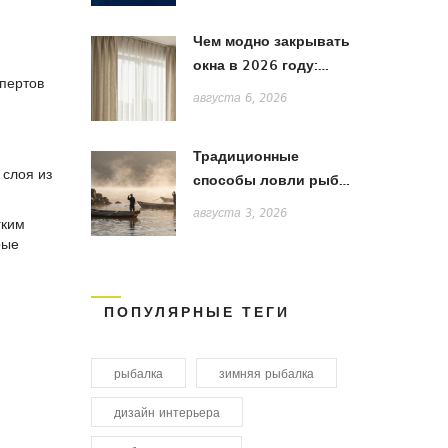
Чем модно закрывать
окна в 2026 году:
пертов
тренды штор, жалюзи
августа 6, 2026
и рулонных систем
Традиционные
 слоя из
способы ловли рыбы
в Японии: от жаберных
августа 3, 2026
гким
сетей до акихады
рые
ПОПУЛЯРНЫЕ ТЕГИ
рыбалка
зимняя рыбалка
дизайн интерьера