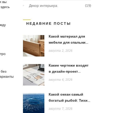
и вы
Декор интерьера
(19)
 здесь
НЕДАВНИЕ ПОСТЫ
ежду
Какой материал для
мебели для спальни
лучше: сравнение
августа 2, 2026
стро
дерева, МДФ и ЛДСП
Какие чертежи входят
в дизайн-проект
 без
варианты
квартиры: полный
августа 4, 2026
список и пояснения
Какой океан самый
богатый рыбой: Тихий,
Атлантический или
августа 7, 2026
Индийский?