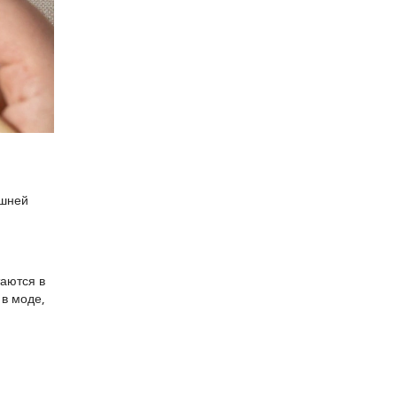
ишней
таются в
в моде,