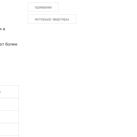
приманки
интерьер квартиры
и и
ют более
)