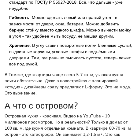
стандарт по ГОСТу Р 55927-2018. Всё, что дальше - уже
неудобно.
Гибкость
. Можно сделать левый или правый угол - в
зависимости от двери, окна, батареи. Можно добавить
барную стойку вместо одного шкафа. Можно вынести мойку
в угол - так удобнее мыть посуду, не мешая другим.
Хранение
. В углу ставят поворотные полки (ленивые суслы),
выдвижные корзины, угловые шкафы с подъёмными
дверцами. Там, где раньше пылилась пустота, теперь лежит
всё под рукой.
В Томске, где квартиры чаще всего 5-7 кв. м, угловая кухня -
почти обязательна. Даже в новостройках с планировкой
«студия» дизайнеры сразу предлагают L-форму. Это не мода.
Это выживание.
А что с островом?
Островная кухня - красивая. Видео на YouTube - 10
миллионов просмотров. Но в реальности? Только в домах от
100 кв. м, где кухня отдельная комната. В квартире 60-70 кв. м
остров - это катастрофа. Он занимает 1,2-1,5 м². Это как