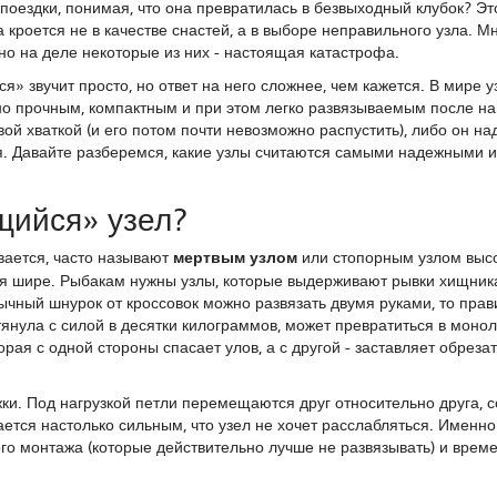
поездки, понимая, что она превратилась в безвыходный клубок? Эт
кроется не в качестве снастей, а в выборе неправильного узла. М
но на деле некоторые из них - настоящая катастрофа.
я» звучит просто, но ответ на него сложнее, чем кажется. В мире у
о прочным, компактным и при этом легко развязываемым после наг
ой хваткой (и его потом почти невозможно распустить), либо он н
ия. Давайте разберемся, какие узлы считаются самыми надежными 
щийся» узел?
ывается, часто называют
мертвым узлом
или
стопорным узлом выс
тся шире. Рыбакам нужны узлы, которые выдерживают рывки хищник
бычный шнурок от кроссовок можно развязать двумя руками, то пра
тянула с силой в десятки килограммов, может превратиться в моно
орая с одной стороны спасает улов, а с другой - заставляет обрезат
жки. Под нагрузкой петли перемещаются друг относительно друга, 
тается настолько сильным, что узел не хочет расслабляться. Именн
го монтажа (которые действительно лучше не развязывать) и вре