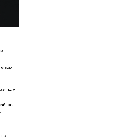
ые
тонких
езая сам
ой, но
.
 на