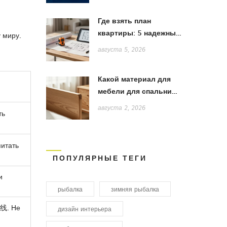
Где взять план
квартиры: 5 надежных
 миру.
способов получить
августа 5, 2026
точную схему для
ремонта
Какой материал для
мебели для спальни
лучше: сравнение
августа 2, 2026
ть
дерева, МДФ и ЛДСП
питать
ПОПУЛЯРНЫЕ ТЕГИ
и
рыбалка
зимняя рыбалка
主线. Не
дизайн интерьера