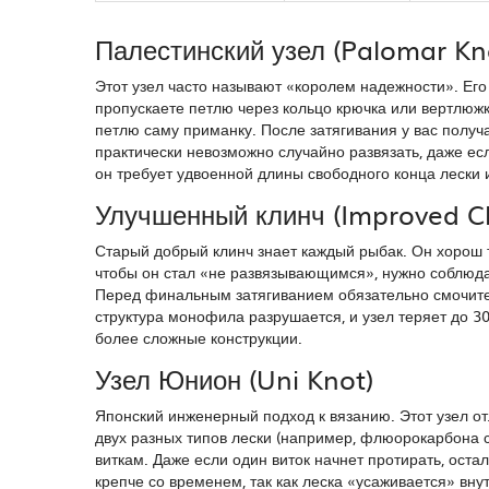
Палестинский узел (Palomar Kn
Этот узел часто называют «королем надежности». Его
пропускаете петлю через кольцо крючка или вертлюж
петлю саму приманку. После затягивания у вас получа
практически невозможно случайно развязать, даже ес
он требует удвоенной длины свободного конца лески и
Улучшенный клинч (Improved Cl
Старый добрый клинч знает каждый рыбак. Он хорош т
чтобы он стал «не развязывающимся», нужно соблюдат
Перед финальным затягиванием обязательно смочите у
структура монофила разрушается, и узел теряет до 3
более сложные конструкции.
Узел Юнион (Uni Knot)
Японский инженерный подход к вязанию. Этот узел от
двух разных типов лески (например, флюорокарбона с
виткам. Даже если один виток начнет протирать, ост
крепче со временем, так как леска «усаживается» вну