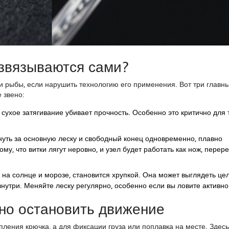
звязываются сами?
и рыбы, если нарушить технологию его применения. Вот три главн
 звено:
сухое затягивание убивает прочность. Особенно это критично для 
нуть за основную леску и свободный конец одновременно, плавно
ому, что витки лягут неровно, и узел будет работать как нож, перер
на солнце и морозе, становится хрупкой. Она может выглядеть цел
нутри. Меняйте леску регулярно, особенно если вы ловите активно
жно остановить движение
ления крючка, а для фиксации груза или поплавка на месте. Здесь