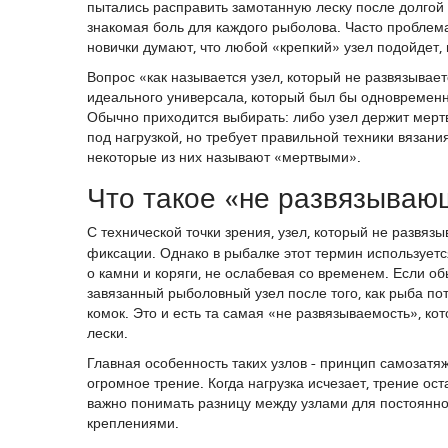
пытались расправить замотанную леску после долгой 
знакомая боль для каждого рыболова. Часто проблема 
новички думают, что любой «крепкий» узел подойдет, 
Вопрос «как называется узел, который не развязываетс
идеального универсала, который был бы одновременн
Обычно приходится выбирать: либо узел держит мертв
под нагрузкой, но требует правильной техники вязан
некоторые из них называют «мертвыми».
Что такое «не развязываю
С технической точки зрения, узел, который не развяз
фиксации
. Однако в рыбалке этот термин используе
о камни и коряги, не ослабевая со временем. Если о
завязанный рыболовный узел после того, как рыба по
комок. Это и есть та самая «не развязываемость», кот
лески.
Главная особенность таких узлов - принцип самозатя
огромное трение. Когда нагрузка исчезает, трение ос
важно понимать разницу между узлами для постоянно
креплениями.