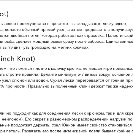
ot)
 главное преимущество в простоте: вы складываете леску вдвое,
ка, делаете обычный прямой узел, а затем продеваете в получивш
ется двойная петля, которая работает как страховка. Палестинский
ли рыба сделает мощный рывок сразу после заброса. Единственный
 выглядит чуть громоздко на мелких крючках.
inch Knot)
ем, что ложится плотно к колечку крючка, не мешая игре приманки
ь строгие правила. Делайте минимум 5-7 витков вокруг основной 
зел слюной или водой. Сухая леска перегревается от трения при 
0% прочности. Правильно выполненный клинч держит так же надежно
лично подходит как для соединения лески с крючком, так и для ск
 нейлоном). Его секрет в равномерном распределении нагрузки по
альные продолжат держать. Узел Юнион имеет свойство становиться
три петель. Развязать его после интенсивной ловли бывает крайне 