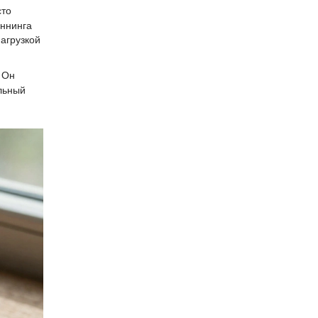
сто
иннинга
нагрузкой
. Он
льный