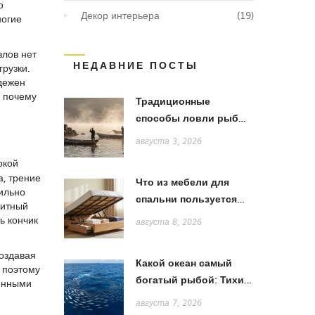
о
Декор интерьера
(19)
ногие
злов нет
НЕДАВНИЕ ПОСТЫ
рузки.
адежен
и почему
Традиционные
способы ловли рыбы
в Японии: от жаберных
августа 3, 2026
сетей до акихады
окой
а, трение
Что из мебели для
вильно
спальни пользуется
литный
спросом в 2026 году:
ь кончик
августа 8, 2026
тренды и выбор
создавая
Какой океан самый
о поэтому
богатый рыбой: Тихий,
менными
Атлантический или
августа 7, 2026
Индийский?