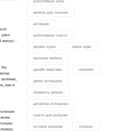
рыболовные узлы
мебель для спальни
интерьер
уюся
 узел
рыболовные снасти
 минус -
дизайн кухни
ловля щуки
кухонная мебель
. Но
дизайн квартиры
спиннинг
лески.
затяжке,
декор интерьера
, как и
элементы декора
дизайнер интерьера
репления
снасти для рыбалки
 всем
 только
история рыбалки
спальня
сложно,