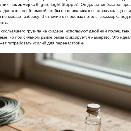
 них -
восьмерка
(
Figure Eight Stopper
). Он делается быстро: про
ел достаточно объемный, чтобы не проваливаться сквозь кольца сп
и не мешает забросу. В отличие от простых петель, восьмерка под 
ить.
е скользящего грузила на фидере, используют
двойной полуштык
оеме, но при сильном рывке рыбы фиксируется намертво. Это идеа
ожет потребовать усилий для перенастройки.