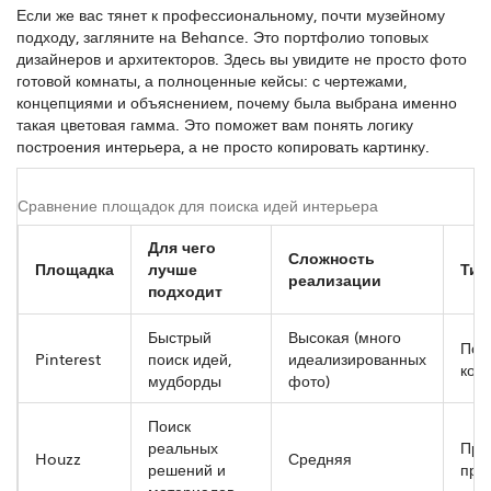
Если же вас тянет к профессиональному, почти музейному
подходу, загляните на
Behance
. Это портфолио топовых
дизайнеров и архитекторов. Здесь вы увидите не просто фото
готовой комнаты, а полноценные кейсы: с чертежами,
концепциями и объяснением, почему была выбрана именно
такая цветовая гамма. Это поможет вам понять логику
построения интерьера, а не просто копировать картинку.
Сравнение площадок для поиска идей интерьера
Для чего
Сложность
Площадка
лучше
Тип
реализации
подходит
Быстрый
Высокая (много
Пол
Pinterest
поиск идей,
идеализированных
кон
мудборды
фото)
Поиск
реальных
Про
Houzz
Средняя
решений и
про