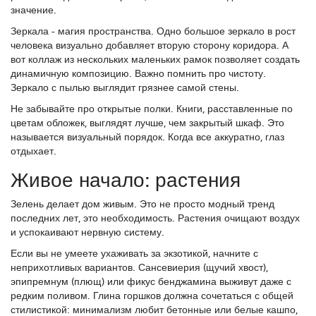
значение.
Зеркала - магия пространства. Одно большое зеркало в рост
человека визуально добавляет вторую сторону коридора. А
вот коллаж из нескольких маленьких рамок позволяет создать
динамичную композицию. Важно помнить про чистоту.
Зеркало с пылью выглядит грязнее самой стены.
Не забывайте про открытые полки. Книги, расставленные по
цветам обложек, выглядят лучше, чем закрытый шкаф. Это
называется визуальный порядок. Когда все аккуратно, глаз
отдыхает.
Живое начало: растения
Зелень делает дом живым. Это не просто модный тренд
последних лет, это необходимость. Растения очищают воздух
и успокаивают нервную систему.
Если вы не умеете ухаживать за экзотикой, начните с
неприхотливых вариантов. Сансевиерия (щучий хвост),
эпипремнум (плющ) или фикус бенджамина выживут даже с
редким поливом. Глина горшков должна сочетаться с общей
стилистикой: минимализм любит бетонные или белые кашпо,