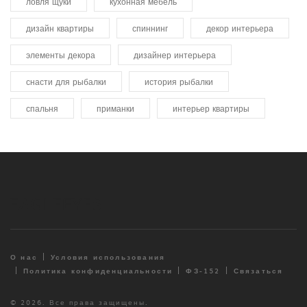
ловля щуки
кухонная мебель
дизайн квартиры
спиннинг
декор интерьера
элементы декора
дизайнер интерьера
снасти для рыбалки
история рыбалки
спальня
приманки
интерьер квартиры
О нас
Условия использования
Политика конфиденциальности
ФЗ-152
Связаться
© 2026. Все права защищены.