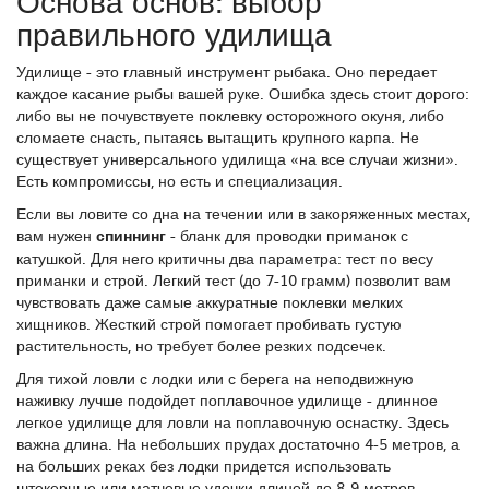
Основа основ: выбор
правильного удилища
Удилище - это главный инструмент рыбака. Оно передает
каждое касание рыбы вашей руке. Ошибка здесь стоит дорого:
либо вы не почувствуете поклевку осторожного окуня, либо
сломаете снасть, пытаясь вытащить крупного карпа. Не
существует универсального удилища «на все случаи жизни».
Есть компромиссы, но есть и специализация.
Если вы ловите со дна на течении или в закоряженных местах,
вам нужен
спиннинг
- бланк для проводки приманок с
катушкой
. Для него критичны два параметра: тест по весу
приманки и строй. Легкий тест (до 7-10 грамм) позволит вам
чувствовать даже самые аккуратные поклевки мелких
хищников. Жесткий строй помогает пробивать густую
растительность, но требует более резких подсечек.
Для тихой ловли с лодки или с берега на неподвижную
наживку лучше подойдет
поплавочное удилище
- длинное
легкое удилище для ловли на поплавочную оснастку
. Здесь
важна длина. На небольших прудах достаточно 4-5 метров, а
на больших реках без лодки придется использовать
штекерные или матчевые удочки длиной до 8-9 метров.