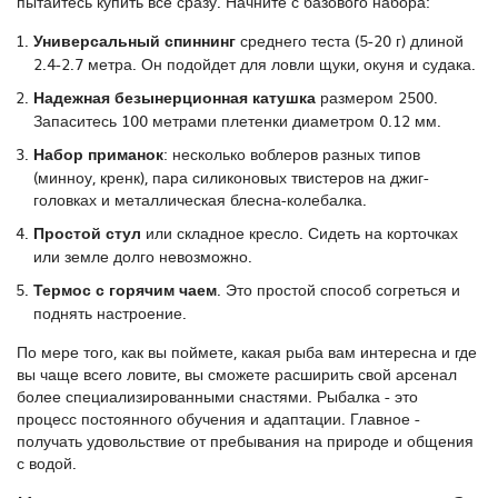
пытайтесь купить всё сразу. Начните с базового набора:
Универсальный спиннинг
среднего теста (5-20 г) длиной
2.4-2.7 метра. Он подойдет для ловли щуки, окуня и судака.
Надежная безынерционная катушка
размером 2500.
Запаситесь 100 метрами плетенки диаметром 0.12 мм.
Набор приманок
: несколько воблеров разных типов
(минноу, кренк), пара силиконовых твистеров на джиг-
головках и металлическая блесна-колебалка.
Простой стул
или складное кресло. Сидеть на корточках
или земле долго невозможно.
Термос с горячим чаем
. Это простой способ согреться и
поднять настроение.
По мере того, как вы поймете, какая рыба вам интересна и где
вы чаще всего ловите, вы сможете расширить свой арсенал
более специализированными снастями. Рыбалка - это
процесс постоянного обучения и адаптации. Главное -
получать удовольствие от пребывания на природе и общения
с водой.