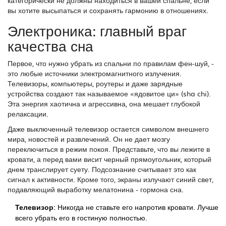
категорически не должны находиться в вашей спальне, если
вы хотите высыпаться и сохранять гармонию в отношениях.
Электроника: главный враг
качества сна
Первое, что нужно убрать из спальни по правилам фен-шуй, -
это любые источники электромагнитного излучения.
Телевизоры, компьютеры, роутеры и даже зарядные
устройства создают так называемое «ядовитое ци» (sha chi).
Эта энергия хаотична и агрессивна, она мешает глубокой
релаксации.
Даже выключенный телевизор остается символом внешнего
мира, новостей и развлечений. Он не дает мозгу
переключиться в режим покоя. Представьте, что вы лежите в
кровати, а перед вами висит черный прямоугольник, который
днем транслирует суету. Подсознание считывает это как
сигнал к активности. Кроме того, экраны излучают синий свет,
подавляющий выработку мелатонина - гормона сна.
Телевизор:
Никогда не ставьте его напротив кровати. Лучше
всего убрать его в гостиную полностью.