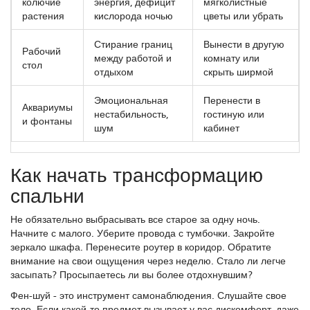
колючие
энергия, дефицит
мягколистные
растения
кислорода ночью
цветы или убрать
Стирание границ
Вынести в другую
Рабочий
между работой и
комнату или
стол
отдыхом
скрыть ширмой
Эмоциональная
Перенести в
Аквариумы
нестабильность,
гостиную или
и фонтаны
шум
кабинет
Как начать трансформацию
спальни
Не обязательно выбрасывать все старое за одну ночь.
Начните с малого. Уберите провода с тумбочки. Закройте
зеркало шкафа. Перенесите роутер в коридор. Обратите
внимание на свои ощущения через неделю. Стало ли легче
засыпать? Просыпаетесь ли вы более отдохнувшим?
Фен-шуй - это инструмент самонаблюдения. Слушайте свое
тело. Если какой-то предмет вызывает у вас дискомфорт, даже