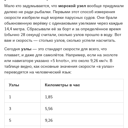
Мало кто задумывается, что
морской узел
вообще придумали
далеко не ради рыбалки. Первыми этот способ измерения
скорости изобрели ещё моряки парусных судов. Они брали
обыкновенную верёвку с одинаковыми узелками через каждые
14,4 метра. Сбрасывали её за борт и за определённое время
(обычно 28 секунд) считали, сколько узлов прошло в воду. Вот
вам и скорость — столько узлов, сколько успели насчитать.
Сегодня
узлы
— это стандарт скорости для всего, что
плавает, и даже для самолётов. Например, если на эхолоте
или навигаторе указано «5 knots», это около 9,26 км/ч. В
таблице видно, как основные значения скорости «в узлах»
переводятся на человеческий язык:
Узлы
Километры в час
1
1,85
3
5,56
5
9,26