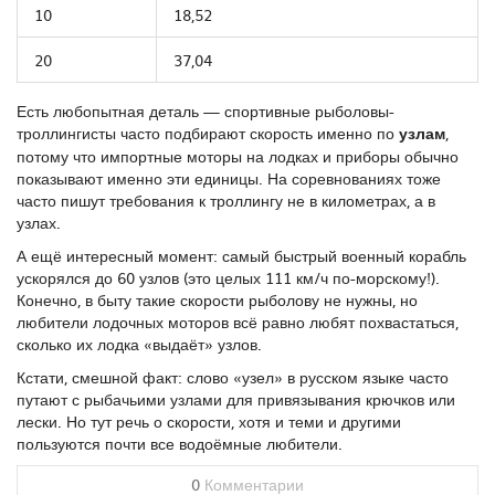
10
18,52
20
37,04
Есть любопытная деталь — спортивные рыболовы-
троллингисты часто подбирают скорость именно по
узлам
,
потому что импортные моторы на лодках и приборы обычно
показывают именно эти единицы. На соревнованиях тоже
часто пишут требования к троллингу не в километрах, а в
узлах.
А ещё интересный момент: самый быстрый военный корабль
ускорялся до 60 узлов (это целых 111 км/ч по-морскому!).
Конечно, в быту такие скорости рыболову не нужны, но
любители лодочных моторов всё равно любят похвастаться,
сколько их лодка «выдаёт» узлов.
Кстати, смешной факт: слово «узел» в русском языке часто
путают с рыбачьими узлами для привязывания крючков или
лески. Но тут речь о скорости, хотя и теми и другими
пользуются почти все водоёмные любители.
0
Комментарии