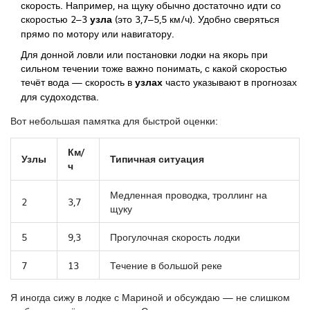
скорость. Например, на щуку обычно достаточно идти со
скоростью 2–3
узла
(это 3,7–5,5 км/ч). Удобно сверяться
прямо по мотору или навигатору.
Для донной ловли или постановки лодки на якорь при
сильном течении тоже важно понимать, с какой скоростью
течёт вода — скорость в
узлах
часто указывают в прогнозах
для судоходства.
Вот небольшая памятка для быстрой оценки:
Км/
Узлы
Типичная ситуация
ч
Медленная проводка, троллинг на
2
3,7
щуку
5
9,3
Прогулочная скорость лодки
7
13
Течение в большой реке
Я иногда сижу в лодке с Мариной и обсуждаю — не слишком